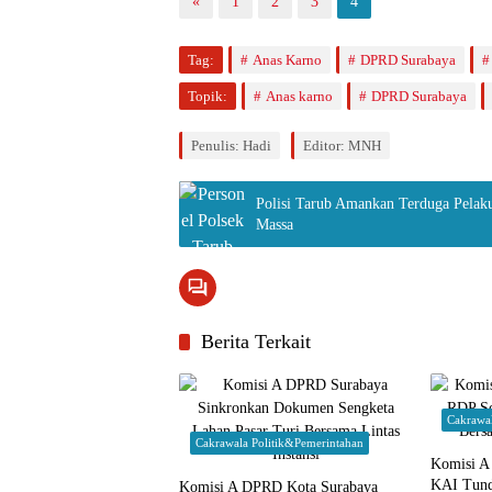
«
1
2
3
4
Tag:
Anas Karno
DPRD Surabaya
Topik:
Anas karno
DPRD Surabaya
Penulis: Hadi
Editor: MNH
Polisi Tarub Amankan Terduga Pelak
Massa
Berita Terkait
Cakrawa
Cakrawala Politik&Pemerintahan
Komisi A
KAI Tund
Komisi A DPRD Kota Surabaya