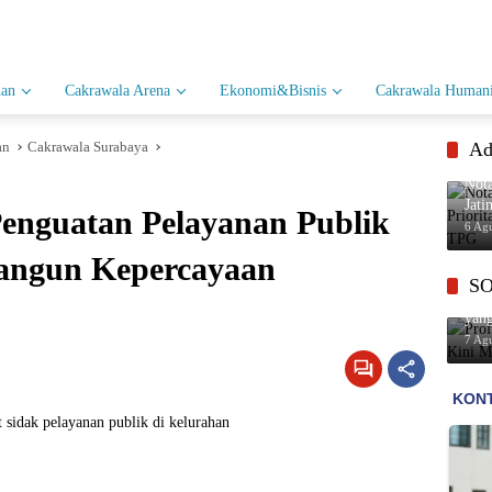
han
Cakrawala Arena
Ekonomi&Bisnis
Cakrawala Humani
an
Cakrawala Surabaya
Ad
Not
Jati
enguatan Pelayanan Publik
Pen
6 Ag
ngun Kepercayaan
S
Prof
yan
7 Ag