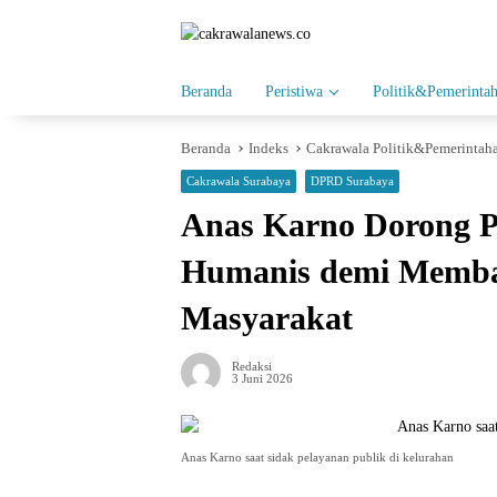
Langsung
ke
konten
Beranda
Peristiwa
Politik&Pemerinta
Beranda
Indeks
Cakrawala Politik&Pemerintah
Cakrawala Surabaya
DPRD Surabaya
Anas Karno Dorong P
Humanis demi Memba
Masyarakat
Redaksi
3 Juni 2026
Anas Karno saat sidak pelayanan publik di kelurahan