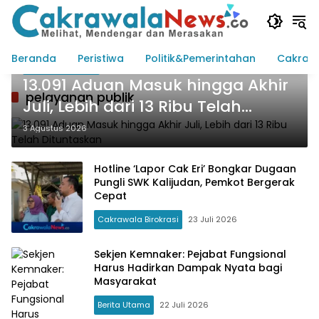
Langsung
ke
konten
Beranda
Peristiwa
Politik&Pemerintahan
Cakraw
Cakrawala Jatim
13.091 Aduan Masuk hingga Akhir
pelayanan publik
Juli, Lebih dari 13 Ribu Telah
Dituntaskan
3 Agustus 2026
Hotline ‘Lapor Cak Eri’ Bongkar Dugaan
Pungli SWK Kalijudan, Pemkot Bergerak
Cepat
Cakrawala Birokrasi
23 Juli 2026
Sekjen Kemnaker: Pejabat Fungsional
Harus Hadirkan Dampak Nyata bagi
Masyarakat
Berita Utama
22 Juli 2026