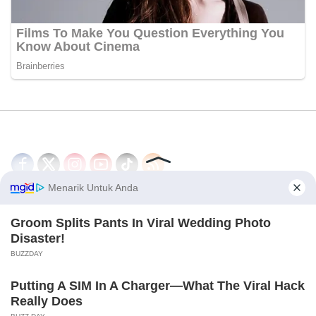
Disclaimer
Redaksi
Tentang Kami
PEDOMAN MEDIA SIBER
© 2026 - CakrawalaNews.co