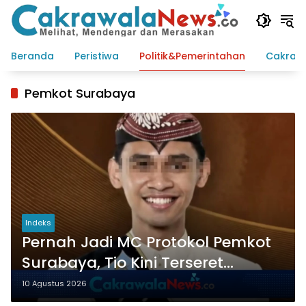
Langsung
ke
konten
Beranda
Peristiwa
Politik&Pemerintahan
Cakraw
Pemkot Surabaya
Indeks
Pernah Jadi MC Protokol Pemkot
Surabaya, Tio Kini Terseret
Dugaan Permintaan Aborsi
10 Agustus 2026