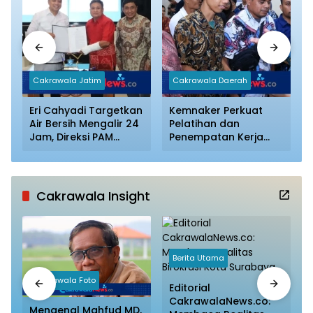
Cakrawala Jatim
Cakrawala Daerah
Eri Cahyadi Targetkan
Kemnaker Perkuat
Air Bersih Mengalir 24
Pelatihan dan
u
Jam, Direksi PAM
Penempatan Kerja
Surya Sembada
bagi Penyandang
Diminta Percepat
Disabilitas
Jaringan hingga
Kampung
Cakrawala Insight
Berita Utama
Cakrawala Foto
Editorial
CakrawalaNews.co:
Mengenal Mahfud MD,