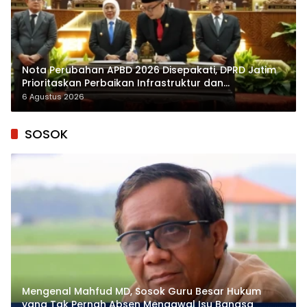
Nota Perubahan APBD 2026 Disepakati, DPRD Jatim
Prioritaskan Perbaikan Infrastruktur dan
Penyelesaian TPG
6 Agustus 2026
SOSOK
Mengenal Mahfud MD, Sosok Guru Besar Hukum
yang Tak Pernah Absen Mengawal Isu Bangsa