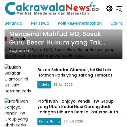
Langsung
ke
konten
Beranda
Peristiwa
Politik&Pemerintahan
Cakraw
Cakrawala Foto
Mengenal Mahfud MD, Sosok
Sosok
Guru Besar Hukum yang Tak
Pernah Absen Mengawal Isu
3 Agustus 2026
Bangsa
Bukan Sekadar Glamour, Ini Sisi Lain
Hotman Paris yang Jarang Tersorot
Indeks
25 Juli 2026
Profil Ivan Tanjaya, Pendiri HW Group
yang Ubah Kedai Nasi Goreng Jadi
Jaringan Hiburan Bernilai Ratusan Juta
Dolar
Berita Utama
20 Juli 2026