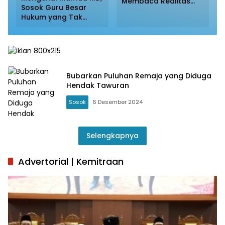
Membaca Realitas
Sosok Guru Besar
Birokrasi Kota
Hukum yang Tak
Surabaya
Pernah Absen
Mengawal Isu Bangsa
Bubarkan Puluhan Remaja yang Diduga
Hendak Tawuran
Sosok
6 Desember 2024
Selengkapnya
Advertorial | Kemitraan