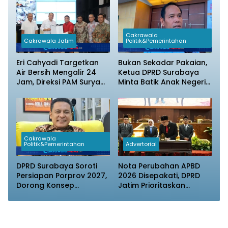
Cakrawala
Cakrawala Jatim
Politik&Pemerintahan
Eri Cahyadi Targetkan
Bukan Sekadar Pakaian,
Air Bersih Mengalir 24
Ketua DPRD Surabaya
Jam, Direksi PAM Surya
Minta Batik Anak Negeri
Sembada Diminta
Jadi Seragam Wajib
Percepat Jaringan
Pejabat Daerah
hingga Kampung
Cakrawala
Politik&Pemerintahan
Advertorial
DPRD Surabaya Soroti
Nota Perubahan APBD
Persiapan Porprov 2027,
2026 Disepakati, DPRD
Dorong Konsep
Jatim Prioritaskan
Sportainment
Perbaikan Infrastruktur
dan Penyelesaian TPG