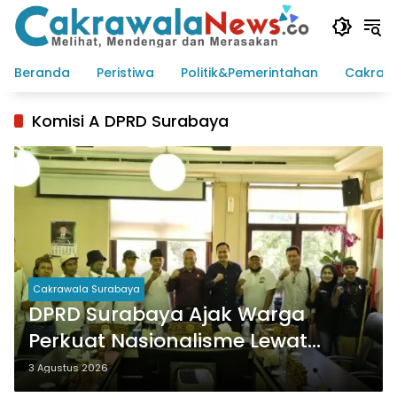
Langsung
ke
konten
Beranda
Peristiwa
Politik&Pemerintahan
Cakraw
Komisi A DPRD Surabaya
Cakrawala Surabaya
DPRD Surabaya Ajak Warga
Perkuat Nasionalisme Lewat
Pengibaran Merah Putih
3 Agustus 2026