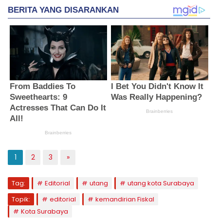
1
2
3
»
Tag:
Editorial
utang
utang kota Surabaya
Topik:
editorial
kemandirian Fiskal
Kota Surabaya