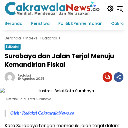
Langsung
ke
konten
Beranda
Peristiwa
Politik&Pemerintahan
Cakraw
Beranda
Indeks
Editorial
Editorial
Surabaya dan Jalan Terjal Menuju
Kemandirian Fiskal
Redaksi
19 Agustus 2025
ilustrasi Balai Kota Surabaya
Oleh: Redaksi CakrawalaNews.co
Kota Surabaya tengah memasuki jalan terjal dalam