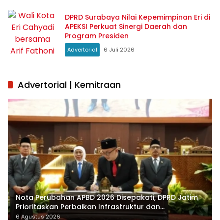
DPRD Surabaya Nilai Kepemimpinan Eri di
APEKSI Perkuat Sinergi Daerah dan
Program Presiden
Advertorial
6 Juli 2026
Advertorial | Kemitraan
Nota Perubahan APBD 2026 Disepakati, DPRD Jatim
Prioritaskan Perbaikan Infrastruktur dan
Penyelesaian TPG
6 Agustus 2026