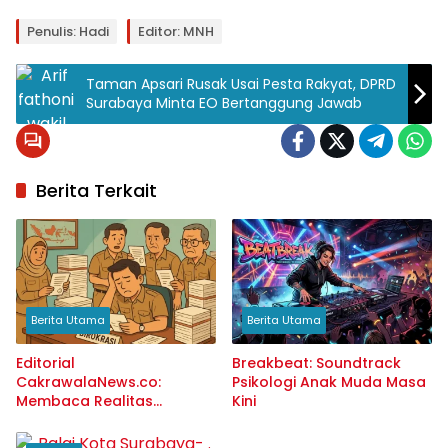
Penulis: Hadi
Editor: MNH
Taman Apsari Rusak Usai Pesta Rakyat, DPRD
Surabaya Minta EO Bertanggung Jawab
Berita Terkait
Berita Utama
Berita Utama
Editorial
Breakbeat: Soundtrack
CakrawalaNews.co:
Psikologi Anak Muda Masa
Membaca Realitas
Kini
Birokrasi Kota Surabaya