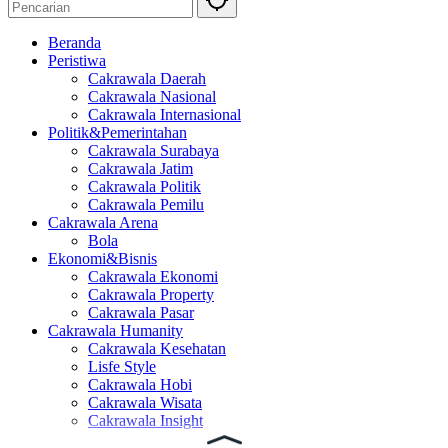
Beranda
Peristiwa
Cakrawala Daerah
Cakrawala Nasional
Cakrawala Internasional
Politik&Pemerintahan
Cakrawala Surabaya
Cakrawala Jatim
Cakrawala Politik
Cakrawala Pemilu
Cakrawala Arena
Bola
Ekonomi&Bisnis
Cakrawala Ekonomi
Cakrawala Property
Cakrawala Pasar
Cakrawala Humanity
Cakrawala Kesehatan
Lisfe Style
Cakrawala Hobi
Cakrawala Wisata
Cakrawala Insight