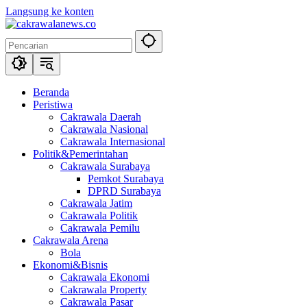
Langsung ke konten
Beranda
Peristiwa
Cakrawala Daerah
Cakrawala Nasional
Cakrawala Internasional
Politik&Pemerintahan
Cakrawala Surabaya
Pemkot Surabaya
DPRD Surabaya
Cakrawala Jatim
Cakrawala Politik
Cakrawala Pemilu
Cakrawala Arena
Bola
Ekonomi&Bisnis
Cakrawala Ekonomi
Cakrawala Property
Cakrawala Pasar