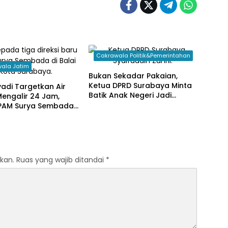
Cakrawala Politik&Pemerintahan
ala Jatim
Bukan Sekadar Pakaian,
Ketua DPRD Surabaya Minta
yadi Targetkan Air
Batik Anak Negeri Jadi
Mengalir 24 Jam,
Seragam Wajib Pejabat
i PAM Surya Sembada
Daerah
 Percepat Jaringan
 Kampung
kan.
Ruas yang wajib ditandai
*