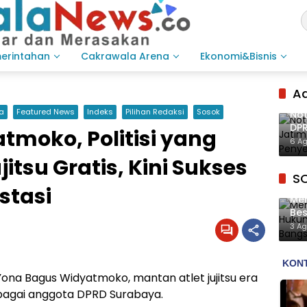
merintahan
Cakrawala Arena
Ekonomi&Bisnis
Ad
a
Featured News
Indeks
Pilihan Redaksi
Sosok
Not
DPR
moko, Politisi yang
Inf
6 A
jitsu Gratis, Kini Sukses
S
stasi
Men
Bes
Me
3 A
Yona Bagus Widyatmoko, mantan atlet jujitsu era
sebagai anggota DPRD Surabaya.