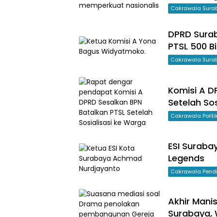
Cakrawala Sura
DPRD Surab
PTSL 500 B
Cakrawala Sura
Komisi A D
Setelah So
Cakrawala Polit
ESI Suraba
Legends
Cakrawala Pend
Akhir Mani
Surabaya,