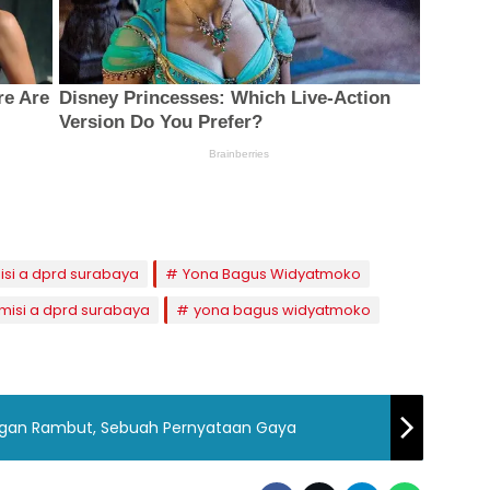
isi a dprd surabaya
Yona Bagus Widyatmoko
misi a dprd surabaya
yona bagus widyatmoko
ongan Rambut, Sebuah Pernyataan Gaya