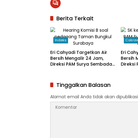
Berita Terkait
Indeks
Cakraw
Eri Cahyadi Targetkan Air
Eri Cah
Bersih Mengalir 24 Jam,
Bersih 
Direksi PAM Surya Sembada
Direks
Diminta Percepat Jaringan
Diminta
hingga Kampung
hingga
Tinggalkan Balasan
Alamat email Anda tidak akan dipublikasi