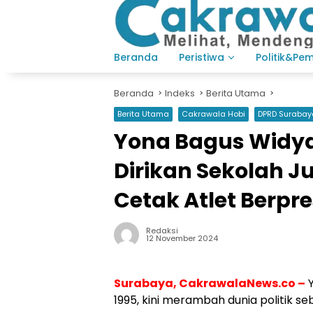
Langsung
ke
konten
Beranda
Peristiwa
Politik&Pe
Beranda
Indeks
Berita Utama
Berita Utama
Cakrawala Hobi
DPRD Surabay
Yona Bagus Widyat
Dirikan Sekolah Ju
Cetak Atlet Berpre
Redaksi
12 November 2024
Surabaya, CakrawalaNews.co –
1995, kini merambah dunia politik 