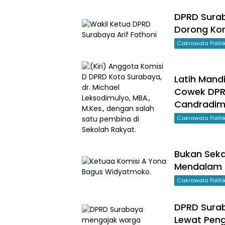
DPRD Surab
Dorong Ko
Cakrawala Polit
Latih Mandi
Cowek DPR
Candradi
Cakrawala Polit
Bukan Seka
Mendalam K
Cakrawala Polit
DPRD Surab
Lewat Peng