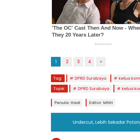
1
2
3
4
»
Tag:
DPRD Surabaya
ketua kom
Topik:
DPRD Surabaya
ketua ko
Penulis: Hadi
Editor: MNH
Undercut, Lebih Sekadar Pot