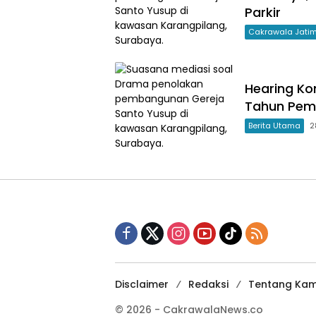
Parkir
Cakrawala Jati
Hearing Ko
Tahun Pem
Berita Utama
2
Disclaimer
Redaksi
Tentang Kam
© 2026 - CakrawalaNews.co