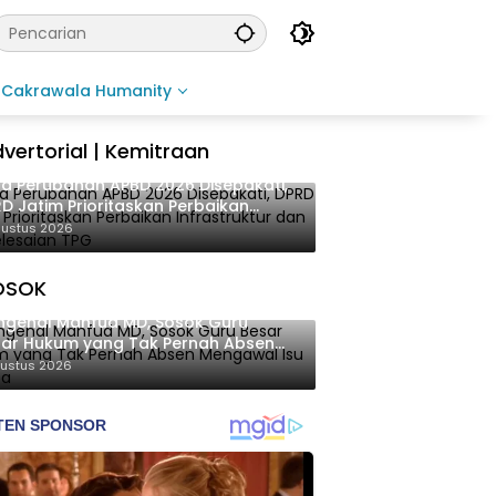
Cakrawala Humanity
vertorial | Kemitraan
a Perubahan APBD 2026 Disepakati,
D Jatim Prioritaskan Perbaikan
rastruktur dan Penyelesaian TPG
gustus 2026
OSOK
genal Mahfud MD, Sosok Guru
ar Hukum yang Tak Pernah Absen
ngawal Isu Bangsa
gustus 2026