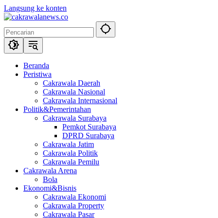
Langsung ke konten
Beranda
Peristiwa
Cakrawala Daerah
Cakrawala Nasional
Cakrawala Internasional
Politik&Pemerintahan
Cakrawala Surabaya
Pemkot Surabaya
DPRD Surabaya
Cakrawala Jatim
Cakrawala Politik
Cakrawala Pemilu
Cakrawala Arena
Bola
Ekonomi&Bisnis
Cakrawala Ekonomi
Cakrawala Property
Cakrawala Pasar