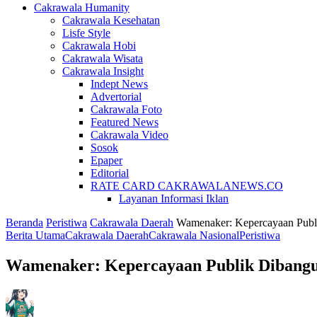
Cakrawala Humanity
Cakrawala Kesehatan
Lisfe Style
Cakrawala Hobi
Cakrawala Wisata
Cakrawala Insight
Indept News
Advertorial
Cakrawala Foto
Featured News
Cakrawala Video
Sosok
Epaper
Editorial
RATE CARD CAKRAWALANEWS.CO
Layanan Informasi Iklan
Beranda
Peristiwa
Cakrawala Daerah
Wamenaker: Kepercayaan Publi
Berita Utama
Cakrawala Daerah
Cakrawala Nasional
Peristiwa
Wamenaker: Kepercayaan Publik Dibangun