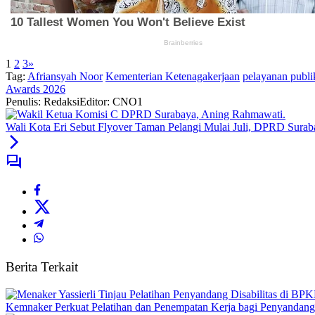
1
2
3
»
Tag:
Afriansyah Noor
Kementerian Ketenagakerjaan
pelayanan publi
Awards 2026
Penulis: Redaksi
Editor: CNO1
Wali Kota Eri Sebut Flyover Taman Pelangi Mulai Juli, DPRD Su
Berita Terkait
Kemnaker Perkuat Pelatihan dan Penempatan Kerja bagi Penyandang 