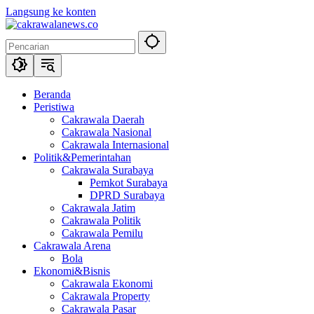
Langsung ke konten
Beranda
Peristiwa
Cakrawala Daerah
Cakrawala Nasional
Cakrawala Internasional
Politik&Pemerintahan
Cakrawala Surabaya
Pemkot Surabaya
DPRD Surabaya
Cakrawala Jatim
Cakrawala Politik
Cakrawala Pemilu
Cakrawala Arena
Bola
Ekonomi&Bisnis
Cakrawala Ekonomi
Cakrawala Property
Cakrawala Pasar