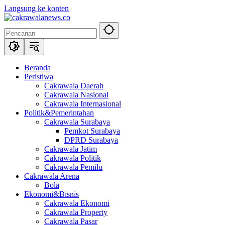
Langsung ke konten
Beranda
Peristiwa
Cakrawala Daerah
Cakrawala Nasional
Cakrawala Internasional
Politik&Pemerintahan
Cakrawala Surabaya
Pemkot Surabaya
DPRD Surabaya
Cakrawala Jatim
Cakrawala Politik
Cakrawala Pemilu
Cakrawala Arena
Bola
Ekonomi&Bisnis
Cakrawala Ekonomi
Cakrawala Property
Cakrawala Pasar