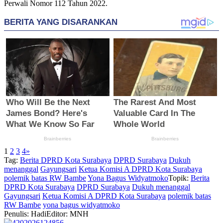
Perwali Nomor 112 Tahun 2022.
1
2
3
4
»
Tag:
Berita DPRD Kota Surabaya
DPRD Surabaya
Dukuh
menanggal
Gayungsari
Ketua Komisi A DPRD Kota Surabaya
polemik batas RW Bambe
Yona Bagus Widyatmoko
Topik:
Berita
DPRD Kota Surabaya
DPRD Surabaya
Dukuh menanggal
Gayungsari
Ketua Komisi A DPRD Kota Surabaya
polemik batas
RW Bambe
yona bagus widyatmoko
Penulis: Hadi
Editor: MNH