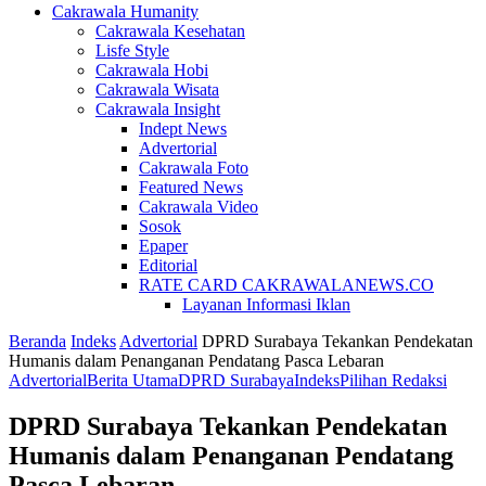
Cakrawala Humanity
Cakrawala Kesehatan
Lisfe Style
Cakrawala Hobi
Cakrawala Wisata
Cakrawala Insight
Indept News
Advertorial
Cakrawala Foto
Featured News
Cakrawala Video
Sosok
Epaper
Editorial
RATE CARD CAKRAWALANEWS.CO
Layanan Informasi Iklan
Beranda
Indeks
Advertorial
DPRD Surabaya Tekankan Pendekatan
Humanis dalam Penanganan Pendatang Pasca Lebaran
Advertorial
Berita Utama
DPRD Surabaya
Indeks
Pilihan Redaksi
DPRD Surabaya Tekankan Pendekatan
Humanis dalam Penanganan Pendatang
Pasca Lebaran