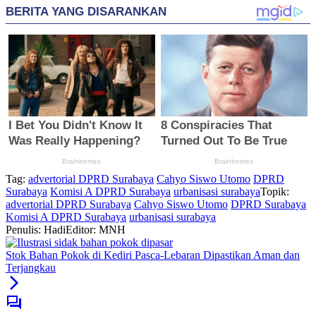
Tag:
advertorial DPRD Surabaya
Cahyo Siswo Utomo
DPRD
Surabaya
Komisi A DPRD Surabaya
urbanisasi surabaya
Topik:
advertorial DPRD Surabaya
Cahyo Siswo Utomo
DPRD Surabaya
Komisi A DPRD Surabaya
urbanisasi surabaya
Penulis: Hadi
Editor: MNH
Stok Bahan Pokok di Kediri Pasca-Lebaran Dipastikan Aman dan
Terjangkau