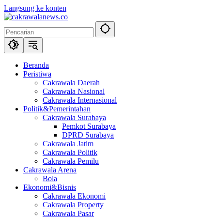
Langsung ke konten
Beranda
Peristiwa
Cakrawala Daerah
Cakrawala Nasional
Cakrawala Internasional
Politik&Pemerintahan
Cakrawala Surabaya
Pemkot Surabaya
DPRD Surabaya
Cakrawala Jatim
Cakrawala Politik
Cakrawala Pemilu
Cakrawala Arena
Bola
Ekonomi&Bisnis
Cakrawala Ekonomi
Cakrawala Property
Cakrawala Pasar