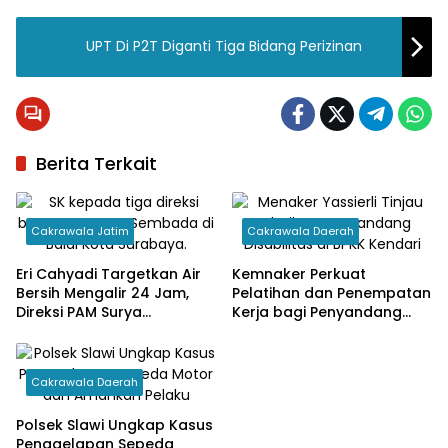
UPT Di P2T Diganti Tiga Bidang Perizinan
Berita Terkait
Cakrawala Jatim
Cakrawala Daerah
Eri Cahyadi Targetkan Air
Kemnaker Perkuat
Bersih Mengalir 24 Jam,
Pelatihan dan Penempatan
Direksi PAM Surya
Kerja bagi Penyandang
Sembada Diminta
Disabilitas
Percepat Jaringan hingga
Kampung
Cakrawala Daerah
Polsek Slawi Ungkap Kasus
Penggelapan Sepeda