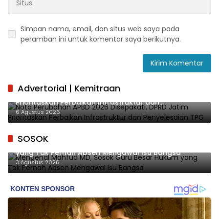
Simpan nama, email, dan situs web saya pada
peramban ini untuk komentar saya berikutnya.
Advertorial | Kemitraan
Nota Perubahan APBD 2026 Disepakati, DPRD Jatim
Prioritaskan Perbaikan Infrastruktur dan
Penyelesaian TPG
6 Agustus 2026
SOSOK
Mengenal Mahfud MD, Sosok Guru Besar Hukum
yang Tak Pernah Absen Mengawal Isu Bangsa
3 Agustus 2026