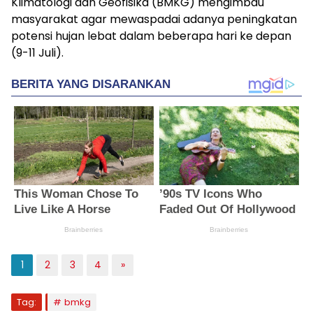
Klimatologi dan Geofisika (BMKG) mengimbau
masyarakat agar mewaspadai adanya peningkatan
potensi hujan lebat dalam beberapa hari ke depan
(9-11 Juli).
1
2
3
4
»
Tag:
bmkg