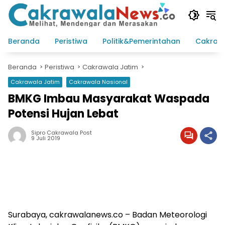
Langsung
ke
konten
Beranda
Peristiwa
Politik&Pemerintahan
Cakraw
Beranda
Peristiwa
Cakrawala Jatim
Cakrawala Jatim
Cakrawala Nasional
BMKG Imbau Masyarakat Waspada
Potensi Hujan Lebat
Sipro Cakrawala Post
9 Juli 2019
Surabaya, cakrawalanews.co – Badan Meteorologi