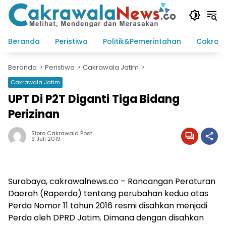
Langsung
ke
konten
Beranda
Peristiwa
Politik&Pemerintahan
Cakraw
Beranda
Peristiwa
Cakrawala Jatim
Cakrawala Jatim
UPT Di P2T Diganti Tiga Bidang
Perizinan
Sipro Cakrawala Post
9 Juli 2019
Surabaya, cakrawalnews.co – Rancangan Peraturan
Daerah (Raperda) tentang perubahan kedua atas
Perda Nomor 11 tahun 2016 resmi disahkan menjadi
Perda oleh DPRD Jatim. Dimana dengan disahkan