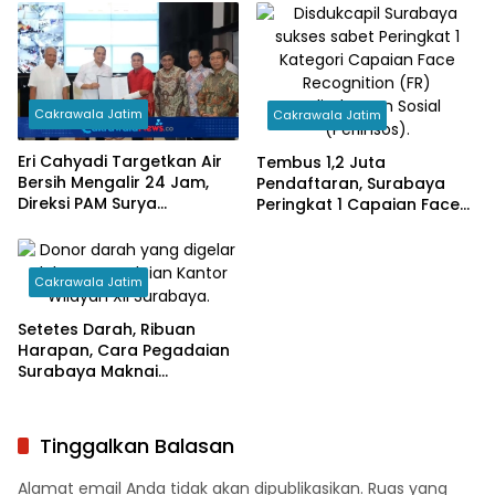
Cakrawala Jatim
Cakrawala Jatim
Eri Cahyadi Targetkan Air
Tembus 1,2 Juta
Bersih Mengalir 24 Jam,
Pendaftaran, Surabaya
Direksi PAM Surya
Peringkat 1 Capaian Face
Sembada Diminta
Recognition Perlinsos
Percepat Jaringan hingga
Kampung
Cakrawala Jatim
Setetes Darah, Ribuan
Harapan, Cara Pegadaian
Surabaya Maknai
Kemerdekaan
Tinggalkan Balasan
Alamat email Anda tidak akan dipublikasikan.
Ruas yang