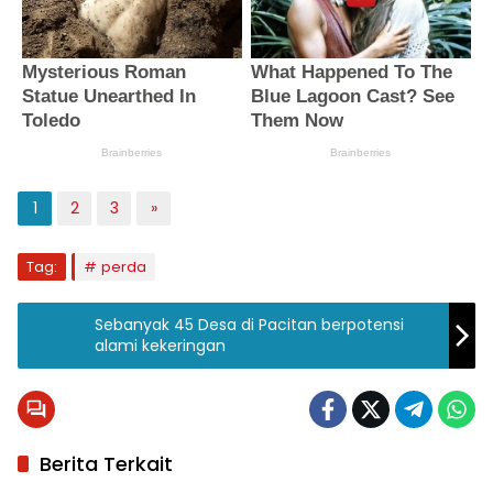
1
2
3
»
Tag:
perda
Sebanyak 45 Desa di Pacitan berpotensi
alami kekeringan
Berita Terkait