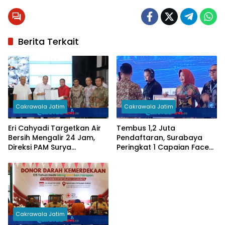
Berita Terkait
Cakrawala Jatim
Cakrawala Jatim
Eri Cahyadi Targetkan Air
Tembus 1,2 Juta
Bersih Mengalir 24 Jam,
Pendaftaran, Surabaya
Direksi PAM Surya
Peringkat 1 Capaian Face
Sembada Diminta
Recognition Perlinsos
Percepat Jaringan hingga
Kampung
Cakrawala Jatim