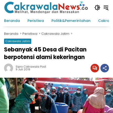
Langsung
ke
konten
Beranda
Peristiwa
Politik&Pemerintahan
Cakraw
Beranda
Peristiwa
Cakrawala Jatim
Cakrawala Jatim
Sebanyak 45 Desa di Pacitan
berpotensi alami kekeringan
Sipro Cakrawala Post
9 Juli 2019