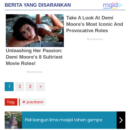
1
2
3
»
Tag:
pacitann
PMI bangun lima masjid tahan gempa