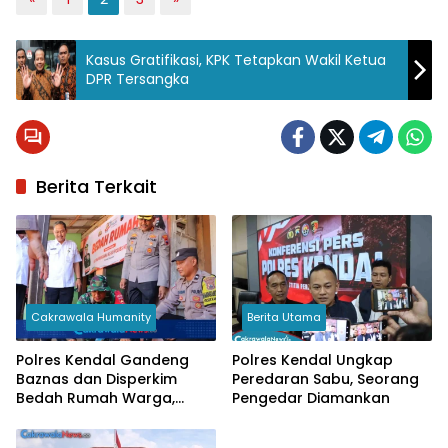
Kasus Gratifikasi, KPK Tetapkan Wakil Ketua
DPR Tersangka
Berita Terkait
Cakrawala Humanity
Berita Utama
Polres Kendal Gandeng
Polres Kendal Ungkap
Baznas dan Disperkim
Peredaran Sabu, Seorang
Bedah Rumah Warga,
Pengedar Diamankan
Kapolres: Wujud
Kepedulian Polri