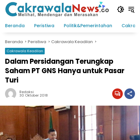
Langsung
ke
konten
Beranda
Peristiwa
Politik&Pemerintahan
Cakraw
Beranda
Peristiwa
Cakrawala Keadilan
Cakrawala Keadilan
Dalam Persidangan Terungkap
Saham PT GNS Hanya untuk Pasar
Turi
Redaksi
30 Oktober 2018