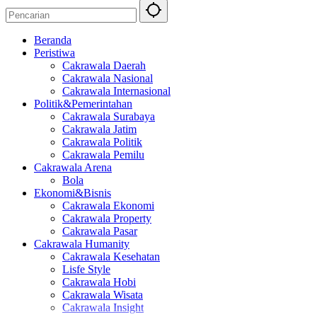
Beranda
Peristiwa
Cakrawala Daerah
Cakrawala Nasional
Cakrawala Internasional
Politik&Pemerintahan
Cakrawala Surabaya
Cakrawala Jatim
Cakrawala Politik
Cakrawala Pemilu
Cakrawala Arena
Bola
Ekonomi&Bisnis
Cakrawala Ekonomi
Cakrawala Property
Cakrawala Pasar
Cakrawala Humanity
Cakrawala Kesehatan
Lisfe Style
Cakrawala Hobi
Cakrawala Wisata
Cakrawala Insight