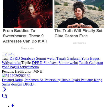
1
2
3
4
»
Tag:
DPRD Surabaya
Sumur welut
Tanah Ganjaran
Yona Bagus
Widyatmoko
Topik:
DPRD Surabaya
Sumur welut
Tanah Ganjaran
yona bagus widyatmoko
Penulis: Hadi
Editor: MNH
Datangi Jatim, Parlemen St. Petersburg Rusia Jajaki Peluang Kerja
Sama dengan DPRD