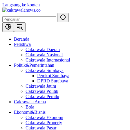
Langsung ke konten
Beranda
Peristiwa
Cakrawala Daerah
Cakrawala Nasional
Cakrawala Internasional
Politik&Pemerintahan
Cakrawala Surabaya
Pemkot Surabaya
DPRD Surabaya
Cakrawala Jatim
Cakrawala Politik
Cakrawala Pemilu
Cakrawala Arena
Bola
Ekonomi&Bisnis
Cakrawala Ekonomi
Cakrawala Property
Cakrawala Pasar