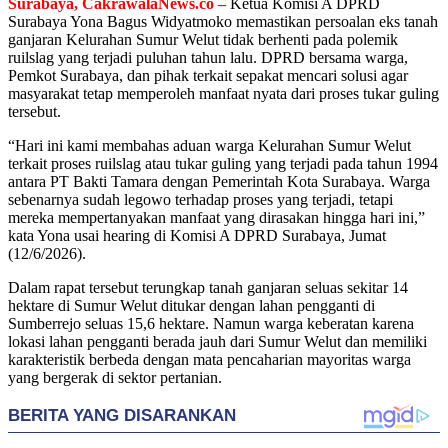
Surabaya, CakrawalaNews.co –
Ketua Komisi A DPRD
Surabaya Yona Bagus Widyatmoko memastikan persoalan eks tanah
ganjaran Kelurahan Sumur Welut tidak berhenti pada polemik
ruilslag yang terjadi puluhan tahun lalu. DPRD bersama warga,
Pemkot Surabaya, dan pihak terkait sepakat mencari solusi agar
masyarakat tetap memperoleh manfaat nyata dari proses tukar guling
tersebut.
“Hari ini kami membahas aduan warga Kelurahan Sumur Welut
terkait proses ruilslag atau tukar guling yang terjadi pada tahun 1994
antara PT Bakti Tamara dengan Pemerintah Kota Surabaya. Warga
sebenarnya sudah legowo terhadap proses yang terjadi, tetapi
mereka mempertanyakan manfaat yang dirasakan hingga hari ini,”
kata Yona usai hearing di Komisi A DPRD Surabaya, Jumat
(12/6/2026).
Dalam rapat tersebut terungkap tanah ganjaran seluas sekitar 14
hektare di Sumur Welut ditukar dengan lahan pengganti di
Sumberrejo seluas 15,6 hektare. Namun warga keberatan karena
lokasi lahan pengganti berada jauh dari Sumur Welut dan memiliki
karakteristik berbeda dengan mata pencaharian mayoritas warga
yang bergerak di sektor pertanian.