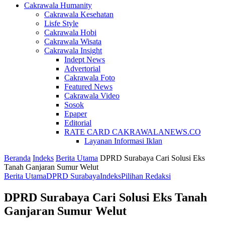
Cakrawala Humanity
Cakrawala Kesehatan
Lisfe Style
Cakrawala Hobi
Cakrawala Wisata
Cakrawala Insight
Indept News
Advertorial
Cakrawala Foto
Featured News
Cakrawala Video
Sosok
Epaper
Editorial
RATE CARD CAKRAWALANEWS.CO
Layanan Informasi Iklan
Beranda
Indeks
Berita Utama
DPRD Surabaya Cari Solusi Eks
Tanah Ganjaran Sumur Welut
Berita Utama
DPRD Surabaya
Indeks
Pilihan Redaksi
DPRD Surabaya Cari Solusi Eks Tanah
Ganjaran Sumur Welut