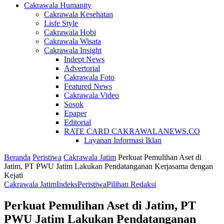
Cakrawala Humanity
Cakrawala Kesehatan
Lisfe Style
Cakrawala Hobi
Cakrawala Wisata
Cakrawala Insight
Indept News
Advertorial
Cakrawala Foto
Featured News
Cakrawala Video
Sosok
Epaper
Editorial
RATE CARD CAKRAWALANEWS.CO
Layanan Informasi Iklan
Beranda
Peristiwa
Cakrawala Jatim
Perkuat Pemulihan Aset di
Jatim, PT PWU Jatim Lakukan Pendatanganan Kerjasama dengan
Kejati
Cakrawala Jatim
Indeks
Peristiwa
Pilihan Redaksi
Perkuat Pemulihan Aset di Jatim, PT
PWU Jatim Lakukan Pendatanganan