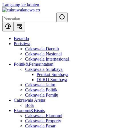
Langsung ke konten
Beranda
Peristiwa
Cakrawala Daerah
Cakrawala Nasional
Cakrawala Internasional
Politik&Pemerintahan
Cakrawala Surabaya
Pemkot Surabaya
DPRD Surabaya
Cakrawala Jatim
Cakrawala Politik
Cakrawala Pemilu
Cakrawala Arena
Bola
Ekonomi&Bisnis
Cakrawala Ekonomi
Cakrawala Property
Cakrawala Pasar