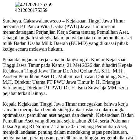
4212026175359
Surabaya. Cakrawalanews.co – Kejaksaan Tinggi Jawa Timur
bersama PT Panca Wira Usaha (PWU) Jawa Timur resmi
menandatangani Perjanjian Kerja Sama tentang Pemulihan Aset,
sebagai langkah strategis dalam penyelamatan dan pemulihan aset
milik Badan Usaha Milik Daerah (BUMD) yang dikuasai pihak
ketiga secara melawan hukum.
Penandatanganan kerja sama berlangsung di Kantor Kejaksaan
Tinggi Jawa Timur pada Kamis, 21 Mei 2026 dan dihadiri Kepala
Kejaksaan Tinggi Jawa Timur Dr. Abd Qohar Af, S.H., M.H ,
Asisten Pemulihan Aset Dr. Muhammad Irwan Datuiding, S.H.,
M.H, Direktur Utama PT PWU Jawa Timur Ir. H. Erlangga
Satriagung, Direktur PT PWU Dr. H. Isma Suwajaja MM, serta
pejabat terkait lainnya.
Kepala Kejaksaan Tinggi Jawa Timur menegaskan bahwa kerja
sama ini merupakan bentuk sinergi antar instansi dalam rangka
optimalisasi pemulihan aset negara dan daerah. Keberadaan Badan
Pemulihan Aset yang dibentuk sejak tahun 2014, serta Pedoman
Jaksa Agung RI Nomor 7 Tahun 2025 tentang Pemulihan Aset,
menjadi landasan penting dalam mendukung tugas penelusuran,
pengamanan, perampasan, pemeliharaan, hingga pengembalian aset