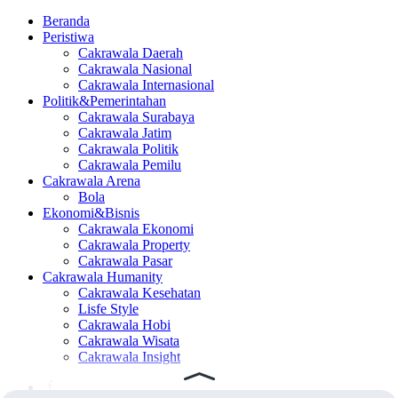
Beranda
Peristiwa
Cakrawala Daerah
Cakrawala Nasional
Cakrawala Internasional
Politik&Pemerintahan
Cakrawala Surabaya
Cakrawala Jatim
Cakrawala Politik
Cakrawala Pemilu
Cakrawala Arena
Bola
Ekonomi&Bisnis
Cakrawala Ekonomi
Cakrawala Property
Cakrawala Pasar
Cakrawala Humanity
Cakrawala Kesehatan
Lisfe Style
Cakrawala Hobi
Cakrawala Wisata
Cakrawala Insight