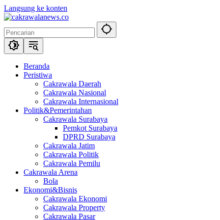
Langsung ke konten
Beranda
Peristiwa
Cakrawala Daerah
Cakrawala Nasional
Cakrawala Internasional
Politik&Pemerintahan
Cakrawala Surabaya
Pemkot Surabaya
DPRD Surabaya
Cakrawala Jatim
Cakrawala Politik
Cakrawala Pemilu
Cakrawala Arena
Bola
Ekonomi&Bisnis
Cakrawala Ekonomi
Cakrawala Property
Cakrawala Pasar