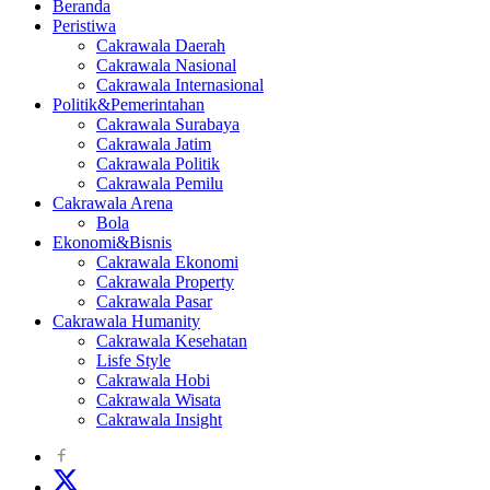
Beranda
Peristiwa
Cakrawala Daerah
Cakrawala Nasional
Cakrawala Internasional
Politik&Pemerintahan
Cakrawala Surabaya
Cakrawala Jatim
Cakrawala Politik
Cakrawala Pemilu
Cakrawala Arena
Bola
Ekonomi&Bisnis
Cakrawala Ekonomi
Cakrawala Property
Cakrawala Pasar
Cakrawala Humanity
Cakrawala Kesehatan
Lisfe Style
Cakrawala Hobi
Cakrawala Wisata
Cakrawala Insight