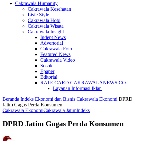
Cakrawala Humanity
Cakrawala Kesehatan
Lisfe Style
Cakrawala Hobi
Cakrawala Wisata
Cakrawala Insight
Indept News
Advertorial
Cakrawala Foto
Featured News
Cakrawala Video
Sosok
Epaper
Editorial
RATE CARD CAKRAWALANEWS.CO
Layanan Informasi Iklan
Beranda
Indeks
Ekonomi dan Bisnis
Cakrawala Ekonomi
DPRD
Jatim Gagas Perda Konsumen
Cakrawala Ekonomi
Cakrawala Jatim
Indeks
DPRD Jatim Gagas Perda Konsumen