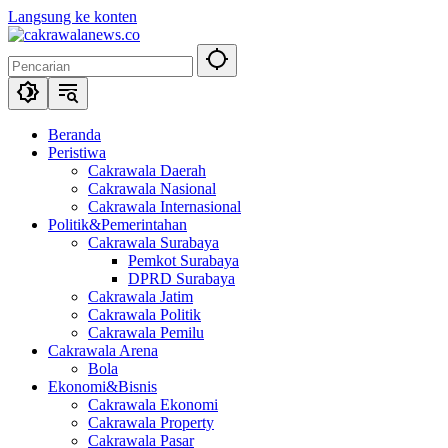
Langsung ke konten
Beranda
Peristiwa
Cakrawala Daerah
Cakrawala Nasional
Cakrawala Internasional
Politik&Pemerintahan
Cakrawala Surabaya
Pemkot Surabaya
DPRD Surabaya
Cakrawala Jatim
Cakrawala Politik
Cakrawala Pemilu
Cakrawala Arena
Bola
Ekonomi&Bisnis
Cakrawala Ekonomi
Cakrawala Property
Cakrawala Pasar