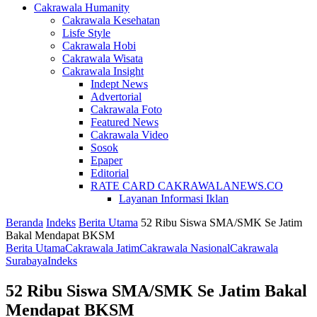
Cakrawala Humanity
Cakrawala Kesehatan
Lisfe Style
Cakrawala Hobi
Cakrawala Wisata
Cakrawala Insight
Indept News
Advertorial
Cakrawala Foto
Featured News
Cakrawala Video
Sosok
Epaper
Editorial
RATE CARD CAKRAWALANEWS.CO
Layanan Informasi Iklan
Beranda
Indeks
Berita Utama
52 Ribu Siswa SMA/SMK Se Jatim
Bakal Mendapat BKSM
Berita Utama
Cakrawala Jatim
Cakrawala Nasional
Cakrawala
Surabaya
Indeks
52 Ribu Siswa SMA/SMK Se Jatim Bakal
Mendapat BKSM