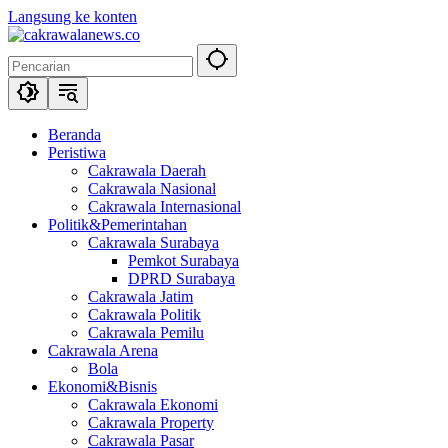
Langsung ke konten
Beranda
Peristiwa
Cakrawala Daerah
Cakrawala Nasional
Cakrawala Internasional
Politik&Pemerintahan
Cakrawala Surabaya
Pemkot Surabaya
DPRD Surabaya
Cakrawala Jatim
Cakrawala Politik
Cakrawala Pemilu
Cakrawala Arena
Bola
Ekonomi&Bisnis
Cakrawala Ekonomi
Cakrawala Property
Cakrawala Pasar