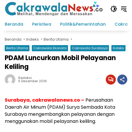
Langsung
ke
konten
Beranda
Peristiwa
Politik&Pemerintahan
Cakraw
Beranda
Indeks
Berita Utama
Berita Utama
Cakrawala Ekonomi
Cakrawala Surabaya
Indeks
PDAM Luncurkan Mobil Pelayanan
Keliling
Redaksi
5 Desember 2016
Surabaya, cakrawalanews.co –
Perusahaan
Daerah Air Minum (PDAM) Surya Sembada Kota
Surabaya mengembangkan pelayanan dengan
menggunakan mobil pelayanan keliling.