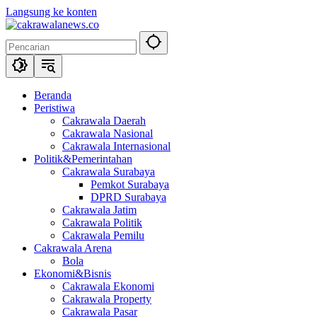
Langsung ke konten
Beranda
Peristiwa
Cakrawala Daerah
Cakrawala Nasional
Cakrawala Internasional
Politik&Pemerintahan
Cakrawala Surabaya
Pemkot Surabaya
DPRD Surabaya
Cakrawala Jatim
Cakrawala Politik
Cakrawala Pemilu
Cakrawala Arena
Bola
Ekonomi&Bisnis
Cakrawala Ekonomi
Cakrawala Property
Cakrawala Pasar