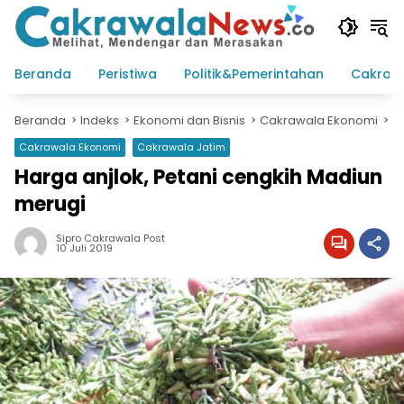
Langsung
ke
konten
Beranda
Peristiwa
Politik&Pemerintahan
Cakraw
Beranda
Indeks
Ekonomi dan Bisnis
Cakrawala Ekonomi
Cakrawala Ekonomi
Cakrawala Jatim
Harga anjlok, Petani cengkih Madiun
merugi
Sipro Cakrawala Post
10 Juli 2019