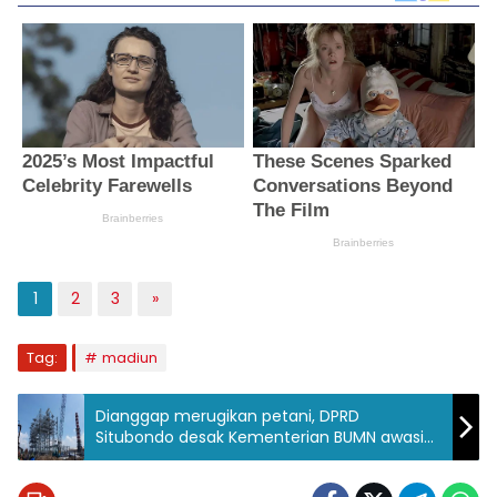
1
2
3
»
Tag:
madiun
Dianggap merugikan petani, DPRD
Situbondo desak Kementerian BUMN awasi
PG Assembagoes