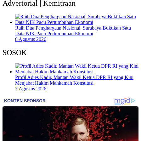
Advertorial | Kemitraan
Raih Dua Penghargaan Nasional, Surabaya Buktikan Satu
Data NIK Pacu Pertumbuhan Ekonomi
8 Agustus 2026
SOSOK
Profil Adies Kadir, Mantan Wakil Ketua DPR RI yang Kini
Menjabat Hakim Mahkamah Konstitusi
7 Agustus 2026