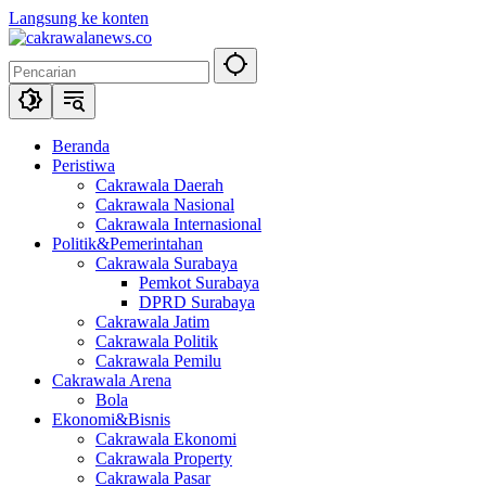
Langsung ke konten
Beranda
Peristiwa
Cakrawala Daerah
Cakrawala Nasional
Cakrawala Internasional
Politik&Pemerintahan
Cakrawala Surabaya
Pemkot Surabaya
DPRD Surabaya
Cakrawala Jatim
Cakrawala Politik
Cakrawala Pemilu
Cakrawala Arena
Bola
Ekonomi&Bisnis
Cakrawala Ekonomi
Cakrawala Property
Cakrawala Pasar