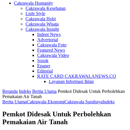
Cakrawala Humanity
Cakrawala Kesehatan
Lisfe Style
Cakrawala Hobi
Cakrawala Wisata
Cakrawala Insight
Indept News
Advertorial
Cakrawala Foto
Featured News
Cakrawala Video
Sosok
Epaper
Editorial
RATE CARD CAKRAWALANEWS.CO
Layanan Informasi Iklan
Beranda
Indeks
Berita Utama
Pemkot Didesak Untuk Perbolehkan
Pemakaian Air Tanah
Berita Utama
Cakrawala Ekonomi
Cakrawala Surabaya
Indeks
Pemkot Didesak Untuk Perbolehkan
Pemakaian Air Tanah