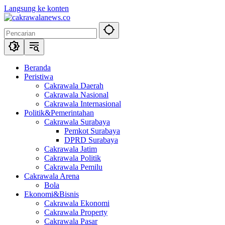
Langsung ke konten
Beranda
Peristiwa
Cakrawala Daerah
Cakrawala Nasional
Cakrawala Internasional
Politik&Pemerintahan
Cakrawala Surabaya
Pemkot Surabaya
DPRD Surabaya
Cakrawala Jatim
Cakrawala Politik
Cakrawala Pemilu
Cakrawala Arena
Bola
Ekonomi&Bisnis
Cakrawala Ekonomi
Cakrawala Property
Cakrawala Pasar