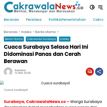
Langsung
ke
konten
Beranda
Peristiwa
Politik&Pemerintahan
Cakraw
Beranda
Indeks
Berita Utama
Berita Utama
Cakrawala Surabaya
Indeks
Cuaca Surabaya Selasa Hari Ini
Didominasi Panas dan Cerah
Berawan
Redaksi
12 Mei 2026
Cuaca surabaya1
Surabaya, CakrawalaNews.co –
Warga Surabaya