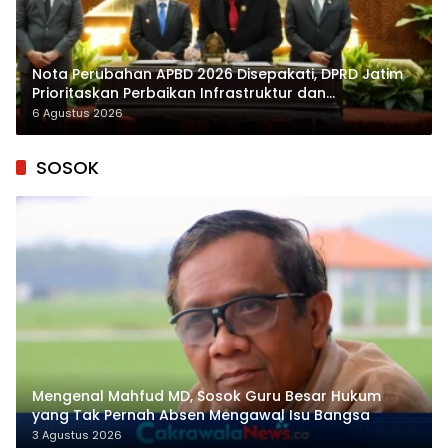
Nota Perubahan APBD 2026 Disepakati, DPRD Jatim
Prioritaskan Perbaikan Infrastruktur dan
Penyelesaian TPG
6 Agustus 2026
SOSOK
Mengenal Mahfud MD, Sosok Guru Besar Hukum
yang Tak Pernah Absen Mengawal Isu Bangsa
3 Agustus 2026