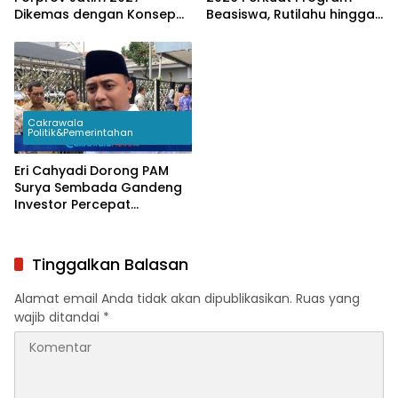
Dikemas dengan Konsep
Beasiswa, Rutilahu hingga
Sportainment Berkelas
Kajian Pembayaran TPG
Dunia
Cakrawala
Politik&Pemerintahan
Eri Cahyadi Dorong PAM
Surya Sembada Gandeng
Investor Percepat
Perluasan Jaringan Air
Bersih
Tinggalkan Balasan
Alamat email Anda tidak akan dipublikasikan.
Ruas yang
wajib ditandai
*