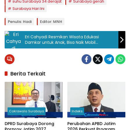
suhu Surabaya 34 derajat
Surabaya gerah
Surabaya Hari Ini
Penulis: Hadi
Editor: MNH
Eri Cahyadi Resmikan Wisata Edukasi
Damkar untuk Anak, Bisa Naik Mobil
Pemadam Gratis
Berita Terkait
Cakrawala Surabaya
Indeks
DPRD Surabaya Dorong
Perubahan APBD Jatim
Porprov Jatim 2027
2026 Perkuat Program