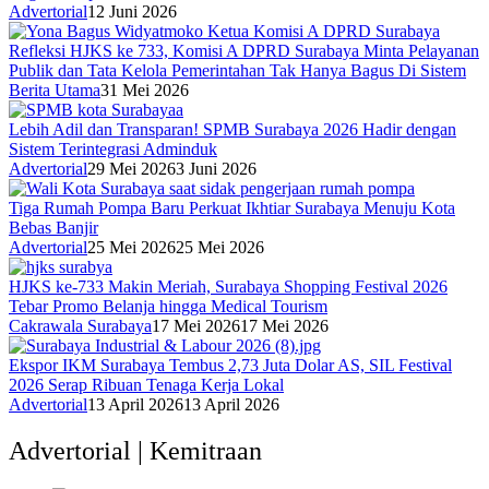
Advertorial
12 Juni 2026
Refleksi HJKS ke 733, Komisi A DPRD Surabaya Minta Pelayanan
Publik dan Tata Kelola Pemerintahan Tak Hanya Bagus Di Sistem
Berita Utama
31 Mei 2026
Lebih Adil dan Transparan! SPMB Surabaya 2026 Hadir dengan
Sistem Terintegrasi Adminduk
Advertorial
29 Mei 2026
3 Juni 2026
Tiga Rumah Pompa Baru Perkuat Ikhtiar Surabaya Menuju Kota
Bebas Banjir
Advertorial
25 Mei 2026
25 Mei 2026
HJKS ke-733 Makin Meriah, Surabaya Shopping Festival 2026
Tebar Promo Belanja hingga Medical Tourism
Cakrawala Surabaya
17 Mei 2026
17 Mei 2026
Ekspor IKM Surabaya Tembus 2,73 Juta Dolar AS, SIL Festival
2026 Serap Ribuan Tenaga Kerja Lokal
Advertorial
13 April 2026
13 April 2026
Advertorial | Kemitraan