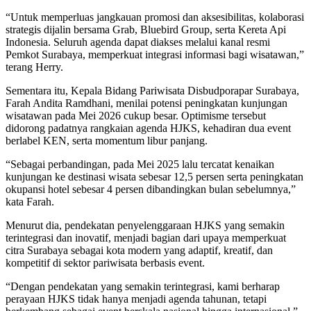
“Untuk memperluas jangkauan promosi dan aksesibilitas, kolaborasi
strategis dijalin bersama Grab, Bluebird Group, serta Kereta Api
Indonesia. Seluruh agenda dapat diakses melalui kanal resmi
Pemkot Surabaya, memperkuat integrasi informasi bagi wisatawan,”
terang Herry.
Sementara itu, Kepala Bidang Pariwisata Disbudporapar Surabaya,
Farah Andita Ramdhani, menilai potensi peningkatan kunjungan
wisatawan pada Mei 2026 cukup besar. Optimisme tersebut
didorong padatnya rangkaian agenda HJKS, kehadiran dua event
berlabel KEN, serta momentum libur panjang.
“Sebagai perbandingan, pada Mei 2025 lalu tercatat kenaikan
kunjungan ke destinasi wisata sebesar 12,5 persen serta peningkatan
okupansi hotel sebesar 4 persen dibandingkan bulan sebelumnya,”
kata Farah.
Menurut dia, pendekatan penyelenggaraan HJKS yang semakin
terintegrasi dan inovatif, menjadi bagian dari upaya memperkuat
citra Surabaya sebagai kota modern yang adaptif, kreatif, dan
kompetitif di sektor pariwisata berbasis event.
“Dengan pendekatan yang semakin terintegrasi, kami berharap
perayaan HJKS tidak hanya menjadi agenda tahunan, tetapi