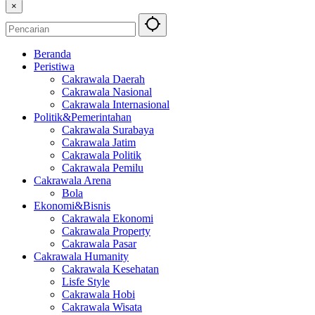
×
Beranda
Peristiwa
Cakrawala Daerah
Cakrawala Nasional
Cakrawala Internasional
Politik&Pemerintahan
Cakrawala Surabaya
Cakrawala Jatim
Cakrawala Politik
Cakrawala Pemilu
Cakrawala Arena
Bola
Ekonomi&Bisnis
Cakrawala Ekonomi
Cakrawala Property
Cakrawala Pasar
Cakrawala Humanity
Cakrawala Kesehatan
Lisfe Style
Cakrawala Hobi
Cakrawala Wisata