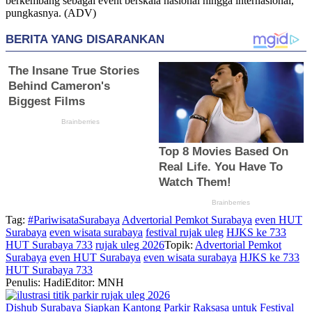
berkembang sebagai event berskala nasional hingga internasional,”
pungkasnya. (ADV)
Tag:
#PariwisataSurabaya
Advertorial Pemkot Surabaya
even HUT
Surabaya
even wisata surabaya
festival rujak uleg
HJKS ke 733
HUT Surabaya 733
rujak uleg 2026
Topik:
Advertorial Pemkot
Surabaya
even HUT Surabaya
even wisata surabaya
HJKS ke 733
HUT Surabaya 733
Penulis: Hadi
Editor: MNH
Dishub Surabaya Siapkan Kantong Parkir Raksasa untuk Festival