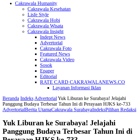
Cakrawala Humanity
Cakrawala Kesehatan
Lisfe Style
Cakrawala Hobi
Cakrawala Wisata
Cakrawala Insight
Indept News
Advertorial
Cakrawala Foto
Featured News
Cakrawala Video
Sosok
Epaper
Editorial
RATE CARD CAKRAWALANEWS.CO
Layanan Informasi Iklan
Beranda
Indeks
Advertorial
Yuk Liburan ke Surabaya! Jelajahi
Panggung Budaya Terbesar Tahun Ini di Perayaan HJKS ke-733
Advertorial
Berita Utama
Cakrawala Surabaya
Indeks
Pilihan Redaksi
Yuk Liburan ke Surabaya! Jelajahi
Panggung Budaya Terbesar Tahun Ini di
Perayaan HJKS ke-733