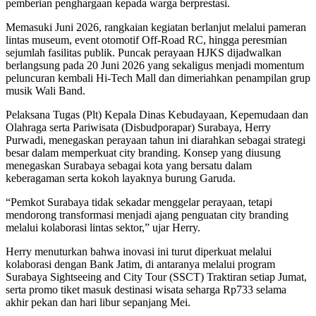
pemberian penghargaan kepada warga berprestasi.
Memasuki Juni 2026, rangkaian kegiatan berlanjut melalui pameran
lintas museum, event otomotif Off-Road RC, hingga peresmian
sejumlah fasilitas publik. Puncak perayaan HJKS dijadwalkan
berlangsung pada 20 Juni 2026 yang sekaligus menjadi momentum
peluncuran kembali Hi-Tech Mall dan dimeriahkan penampilan grup
musik Wali Band.
Pelaksana Tugas (Plt) Kepala Dinas Kebudayaan, Kepemudaan dan
Olahraga serta Pariwisata (Disbudporapar) Surabaya, Herry
Purwadi, menegaskan perayaan tahun ini diarahkan sebagai strategi
besar dalam memperkuat city branding. Konsep yang diusung
menegaskan Surabaya sebagai kota yang bersatu dalam
keberagaman serta kokoh layaknya burung Garuda.
“Pemkot Surabaya tidak sekadar menggelar perayaan, tetapi
mendorong transformasi menjadi ajang penguatan city branding
melalui kolaborasi lintas sektor,” ujar Herry.
Herry menuturkan bahwa inovasi ini turut diperkuat melalui
kolaborasi dengan Bank Jatim, di antaranya melalui program
Surabaya Sightseeing and City Tour (SSCT) Traktiran setiap Jumat,
serta promo tiket masuk destinasi wisata seharga Rp733 selama
akhir pekan dan hari libur sepanjang Mei.