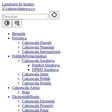
Langsung ke konten
Beranda
Peristiwa
Cakrawala Daerah
Cakrawala Nasional
Cakrawala Internasional
Politik&Pemerintahan
Cakrawala Surabaya
Pemkot Surabaya
DPRD Surabaya
Cakrawala Jatim
Cakrawala Politik
Cakrawala Pemilu
Cakrawala Arena
Bola
Ekonomi&Bisnis
Cakrawala Ekonomi
Cakrawala Property
Cakrawala Pasar