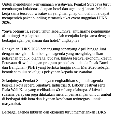
Untuk mendukung kenyamanan wisatawan, Pemkot Surabaya turut
membangun kolaborasi dengan hotel dan agen perjalanan. Melalui
kerja sama tersebut, wisatawan yang menginap di hotel mitra dapat
memperoleh paket bundling termasuk tiket event unggulan HJKS
2026.
“Saya optimistis, seperti tahun sebelumnya, antusiasme pengunjung
akan tinggi. Apalagi saat ini kami telah menjalin kerja sama dengan
berbagai agen perjalanan dan hotel,” ungkapnya.
Rangkaian HJKS 2026 berlangsung sepanjang April hingga Juni
dengan menghadirkan beragam agenda yang mengintegrasikan
pelayanan publik, olahraga, budaya, hingga festival ekonomi kreatif.
Perayaan diawali dengan program pembebasan denda Pajak Bumi
dan Bangunan (PBB) yang berlaku hingga akhir Mei 2026 sebagai
bentuk stimulus sekaligus pelayanan kepada masyarakat.
Selanjutnya, Pemkot Surabaya menghadirkan sejumlah agenda
berskala kota seperti Surabaya Industrial & Labour Festival serta
Piala Wali Kota yang melibatkan 40 cabang olahraga. Aktivasi
suasana perayaan juga dilakukan melalui pemasangan umbul-umbul
di berbagai titik kota dan layanan kesehatan terintegrasi untuk
masyarakat.
Berbagai agenda hiburan dan ekonomi turut memeriahkan HJKS