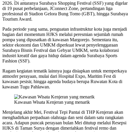
2026. Di antaranya Surabaya Shopping Festival (SSF) yang digelar
di 19 pusat perbelanjaan, JConnect Zone, pertandingan liga
profesional di Stadion Gelora Bung Tomo (GBT), hingga Surabaya
Tourism Award.
Pada periode yang sama, penguatan infrastruktur kota juga menjadi
bagian dari momentum HJKS melalui peresmian sejumlah rumah
pompa yang dipusatkan di kawasan Margorejo. Sementara itu,
sektor ekonomi dan UMKM diperkuat lewat penyelenggaraan
Surabaya Bisnis Festival dan Gebyar UMKM, serta kolaborasi
industri kreatif dan gaya hidup dalam agenda Surabaya Sports
Fashion (SSF).
Ragam kegiatan tematik lainnya juga disiapkan untuk memperkaya
atmosfer perayaan, mulai dari Hospital Expo, Maritim Fest di
kawasan pesisir, hingga agenda budaya berupa Ruwatan Kota di
kawasan Tugu Pahlawan.
Kawasan Wisata Kenjeran yang menarik
Menjelang akhir Mei, Festival Tepi Pantai di THP Kenjeran akan
menghadirkan perpaduan olahraga dan seni dalam satu rangkaian
acara. Adapun puncak perayaan bulan Mei ditutup melalui Resepsi
HJKS di Taman Surya dengan dimeriahkan festival remo dan