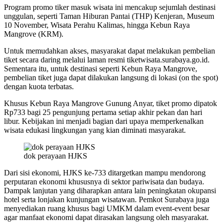
Program promo tiker masuk wisata ini mencakup sejumlah destinasi
unggulan, seperti Taman Hiburan Pantai (THP) Kenjeran, Museum
10 November, Wisata Perahu Kalimas, hingga Kebun Raya
Mangrove (KRM).
Untuk memudahkan akses, masyarakat dapat melakukan pembelian
tiket secara daring melalui laman resmi tiketwisata.surabaya.go.id.
Sementara itu, untuk destinasi seperti Kebun Raya Mangrove,
pembelian tiket juga dapat dilakukan langsung di lokasi (on the spot)
dengan kuota terbatas.
Khusus Kebun Raya Mangrove Gunung Anyar, tiket promo dipatok
Rp733 bagi 25 pengunjung pertama setiap akhir pekan dan hari
libur. Kebijakan ini menjadi bagian dari upaya memperkenalkan
wisata edukasi lingkungan yang kian diminati masyarakat.
dok perayaan HJKS
Dari sisi ekonomi, HJKS ke-733 ditargetkan mampu mendorong
perputaran ekonomi khususnya di sektor pariwisata dan budaya.
Dampak lanjutan yang diharapkan antara lain peningkatan okupansi
hotel serta lonjakan kunjungan wisatawan. Pemkot Surabaya juga
menyediakan ruang khusus bagi UMKM dalam event-event besar
agar manfaat ekonomi dapat dirasakan langsung oleh masyarakat.