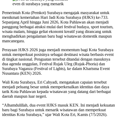
even di surabaya yang menarik
Pemerintah Kota (Pemkot) Surabaya mengajak masyarakat untuk
menikmati kemeriahan Hari Jadi Kota Surabaya (HJKS) ke-733.
Sepanjang April hingga Juni 2026, Kota Pahlawan akan menjadi
panggung berbagai atraksi mulai dari festival budaya, sport tourism,
wisata malam, hingga geliat ekonomi kreatif yang dirancang untuk
menghadirkan pengalaman baru bagi wisatawan domestik maupun
mancanegara.
Perayaan HJKS 2026 juga menjadi momentum bagi Kota Surabaya
untuk memperkuat posisinya sebagai destinasi wisata berbasis event
di tingkat nasional. Penguatan tersebut ditandai dengan masuknya
dua agenda unggulan, Festival Rujak Uleg (Rujak-Phoria) dan
Surabaya Vaganza (Festival of Lights), ke dalam Kharisma Event
Nusantara (KEN) 2026.
Wali Kota Surabaya, Eri Cahyadi, mengatakan capaian tersebut
menjadi peluang besar untuk memperkenalkan identitas dan daya
tarik Kota Pahlawan kepada wisatawan yang datang dari berbagai
daerah maupun luar negeri.
“Alhamdulillah, dua event HJKS masuk KEN. Ini menjadi kekuatan
baru bagi Surabaya untuk menarik wisatawan dan memperkuat
identitas Kota Surabaya,” ujar Wali Kota Eri, Kamis (7/5/2026).