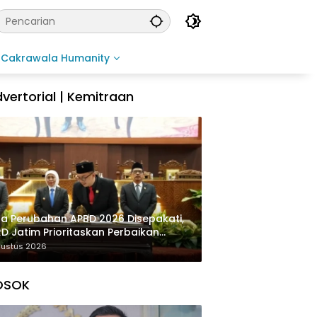
Cakrawala Humanity
vertorial | Kemitraan
a Perubahan APBD 2026 Disepakati,
D Jatim Prioritaskan Perbaikan
rastruktur dan Penyelesaian TPG
gustus 2026
OSOK