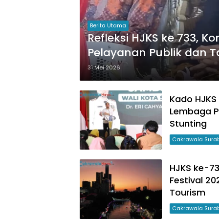
Berita Utama
Refleksi HJKS ke 733, K
Pelayanan Publik dan T
Hanya Bagus Di Sistem
31 Mei 2026
Kado HJKS
Lembaga P
Stunting
Cakrawala Sura
HJKS ke-73
Festival 2
Tourism
Cakrawala Sura