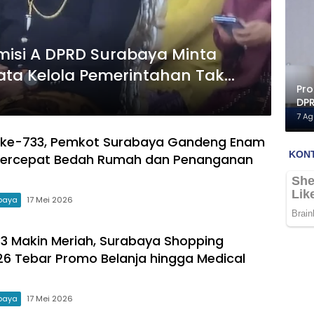
omisi A DPRD Surabaya Minta
ata Kelola Pemerintahan Tak
Pro
DPR
Mah
7 A
 ke-733, Pemkot Surabaya Gandeng Enam
ercepat Bedah Rumah dan Penanganan
baya
17 Mei 2026
3 Makin Meriah, Surabaya Shopping
026 Tebar Promo Belanja hingga Medical
baya
17 Mei 2026