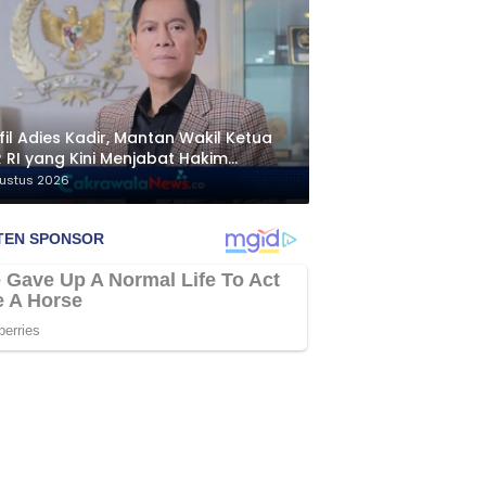
fil Adies Kadir, Mantan Wakil Ketua
 RI yang Kini Menjabat Hakim
kamah Konstitusi
gustus 2026