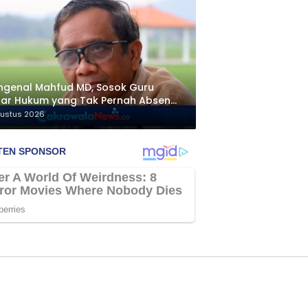
genal Mahfud MD, Sosok Guru
ar Hukum yang Tak Pernah Absen
ngawal Isu Bangsa
gustus 2026