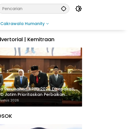
Cakrawala Humanity
vertorial | Kemitraan
a Perubahan APBD 2026 Disepakati,
D Jatim Prioritaskan Perbaikan
rastruktur dan Penyelesaian TPG
gustus 2026
OSOK