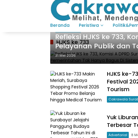
Langsung
ke
konten
Beranda
Peristiwa
Politik&Pe
Berita Utama
Refleksi HJKS ke 733, K
HJKS ke 733
Pelayanan Publik dan T
Hanya Bagus Di Sistem
31 Mei 2026
HJKS ke-73
Festival 2
Tourism
Cakrawala Sura
Yuk Libura
Terbesar T
Advertorial
8 M