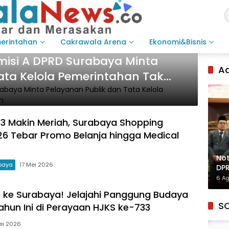
merintahan
Cakrawala Arena
Ekonomi&Bisnis
omisi A DPRD Surabaya Minta
Ad
ata Kelola Pemerintahan Tak
3 Makin Meriah, Surabaya Shopping
026 Tebar Promo Belanja hingga Medical
Not
baya
17 Mei 2026
DPR
Inf
6 A
n ke Surabaya! Jelajahi Panggung Budaya
S
ahun Ini di Perayaan HJKS ke-733
ei 2026