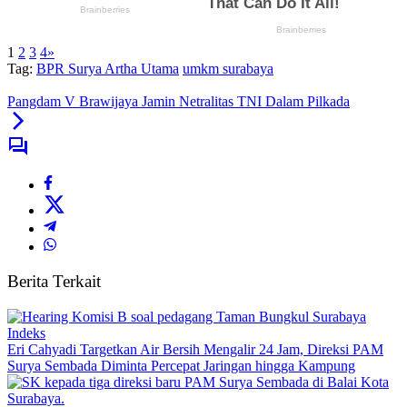
1
2
3
4
»
Tag:
BPR Surya Artha Utama
umkm surabaya
Pangdam V Brawijaya Jamin Netralitas TNI Dalam Pilkada
Berita Terkait
Indeks
Eri Cahyadi Targetkan Air Bersih Mengalir 24 Jam, Direksi PAM
Surya Sembada Diminta Percepat Jaringan hingga Kampung