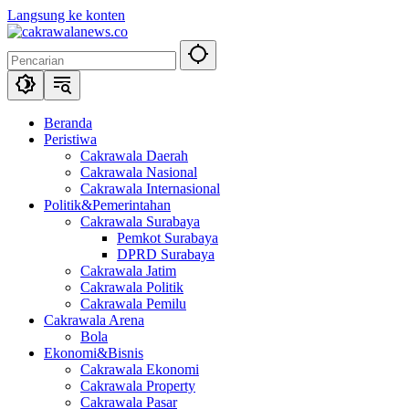
Langsung ke konten
Beranda
Peristiwa
Cakrawala Daerah
Cakrawala Nasional
Cakrawala Internasional
Politik&Pemerintahan
Cakrawala Surabaya
Pemkot Surabaya
DPRD Surabaya
Cakrawala Jatim
Cakrawala Politik
Cakrawala Pemilu
Cakrawala Arena
Bola
Ekonomi&Bisnis
Cakrawala Ekonomi
Cakrawala Property
Cakrawala Pasar