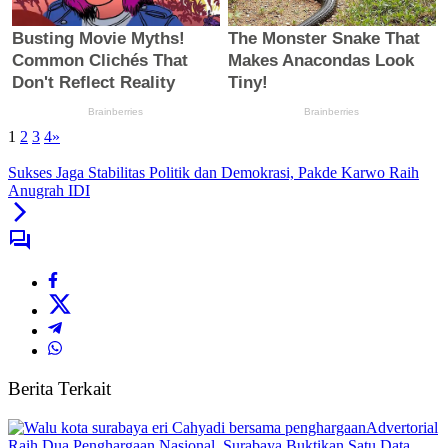
1
2
3
4
»
Sukses Jaga Stabilitas Politik dan Demokrasi, Pakde Karwo Raih
Anugrah IDI
Berita Terkait
Advertorial
Raih Dua Penghargaan Nasional, Surabaya Buktikan Satu Data