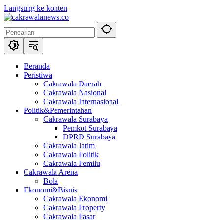
Langsung ke konten
Beranda
Peristiwa
Cakrawala Daerah
Cakrawala Nasional
Cakrawala Internasional
Politik&Pemerintahan
Cakrawala Surabaya
Pemkot Surabaya
DPRD Surabaya
Cakrawala Jatim
Cakrawala Politik
Cakrawala Pemilu
Cakrawala Arena
Bola
Ekonomi&Bisnis
Cakrawala Ekonomi
Cakrawala Property
Cakrawala Pasar