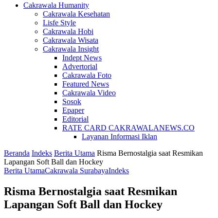
Cakrawala Humanity
Cakrawala Kesehatan
Lisfe Style
Cakrawala Hobi
Cakrawala Wisata
Cakrawala Insight
Indept News
Advertorial
Cakrawala Foto
Featured News
Cakrawala Video
Sosok
Epaper
Editorial
RATE CARD CAKRAWALANEWS.CO
Layanan Informasi Iklan
Beranda
Indeks
Berita Utama
Risma Bernostalgia saat Resmikan
Lapangan Soft Ball dan Hockey
Berita Utama
Cakrawala Surabaya
Indeks
Risma Bernostalgia saat Resmikan
Lapangan Soft Ball dan Hockey