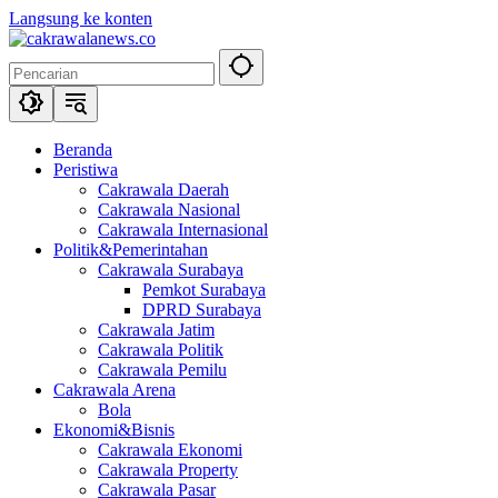
Langsung ke konten
Beranda
Peristiwa
Cakrawala Daerah
Cakrawala Nasional
Cakrawala Internasional
Politik&Pemerintahan
Cakrawala Surabaya
Pemkot Surabaya
DPRD Surabaya
Cakrawala Jatim
Cakrawala Politik
Cakrawala Pemilu
Cakrawala Arena
Bola
Ekonomi&Bisnis
Cakrawala Ekonomi
Cakrawala Property
Cakrawala Pasar