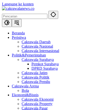
Langsung ke konten
Beranda
Peristiwa
Cakrawala Daerah
Cakrawala Nasional
Cakrawala Internasional
Politik&Pemerintahan
Cakrawala Surabaya
Pemkot Surabaya
DPRD Surabaya
Cakrawala Jatim
Cakrawala Politik
Cakrawala Pemilu
Cakrawala Arena
Bola
Ekonomi&Bisnis
Cakrawala Ekonomi
Cakrawala Property
Cakrawala Pasar