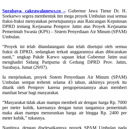
Surabaya, cakrawalanews.co –
Gubernur Jawa Timur Dr. H.
Soekarwo segera membentuk tim mega proyek Umbulan usai semua
fraksi-fraksi menyatakan persetujuannya atas Rancangan Keputusan
DPRD tentang Kerjasama Pemprov Jatim atas Proyek Kerjasama
Pemerintah Swasta (KPS) – Sistem Penyediaan Air Minum (SPAM)
Umbulan.
“Proyek ini telah ditandatangani dan telah disetujui oleh semua
fraksi di DPRD, sedangkan terkait anggarannya akan dibicarakan
nanti,” ungkap Pakde Karwo sapaan lekat Gubernur Jatim usai
menghadiri Sidang Paripurna di Gedung DPRD Prov. Jatim,
Surabaya, Jumat (29/07).
Ia menjelaskan, proyek Sistem Penyediaan Air Minum (SPAM)
Umbulan sempat terhenti selama 43 tahun, akhirnya proyek itu
ditarik oleh Pemprov karena pengoperasiannya akan memberi
manfaat besar bagi masyarakat.
“Masyarakat tidak akan mampu membeli air dengan harga Rp. 7000
per meter kubik, karenanya dengan turun tangannya pemerintah
maka akan mampu menurunkan harga air hingga Rp. 2400 per
meter kubik,” tukasnya.
Nantinya, dengan diselesaikannya proyek SPAM Umbulan pada