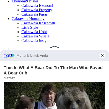
Ekonomi&Bisnis
Cakrawala Ekonomi
Cakrawala Property
Cakrawala Pasar
Cakrawala Humanity
Cakrawala Kesehatan
Lisfe Style
Cakrawala Hobi
Cakrawala Wisata
Cakrawala Insight
×