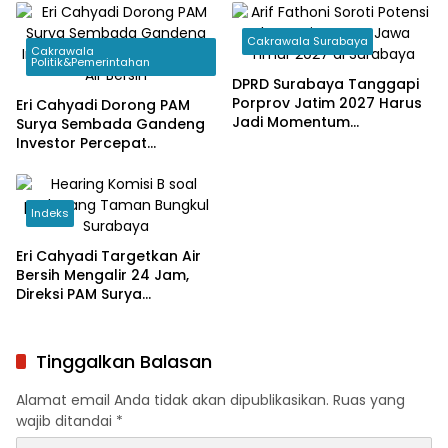
Cakrawala Surabaya
Cakrawala
Politik&Pemerintahan
DPRD Surabaya Tanggapi
Porprov Jatim 2027 Harus
Eri Cahyadi Dorong PAM
Jadi Momentum
Surya Sembada Gandeng
Bangkitkan Ekonomi
Investor Percepat
Surabaya
Perluasan Jaringan Air
Bersih
Indeks
Eri Cahyadi Targetkan Air
Bersih Mengalir 24 Jam,
Direksi PAM Surya
Sembada Diminta
Percepat Jaringan hingga
Kampung
Tinggalkan Balasan
Alamat email Anda tidak akan dipublikasikan.
Ruas yang
wajib ditandai
*