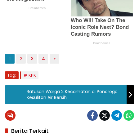
1
2
3
4
»
Tag:
KPK
Ratusan Warga 2 Kecamatan di Ponorogo
Kesulitan Air Bersih
Berita Terkait