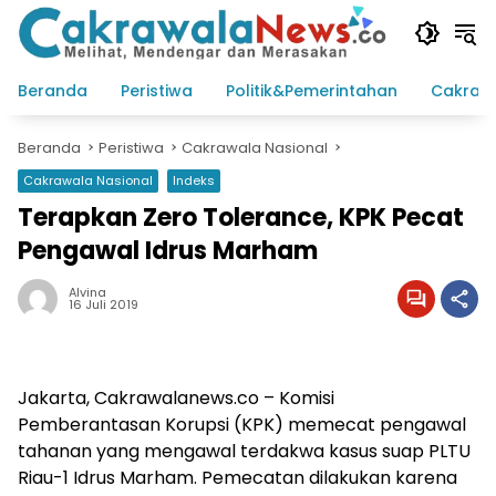
Langsung
ke
konten
Beranda
Peristiwa
Politik&Pemerintahan
Cakraw
Beranda
Peristiwa
Cakrawala Nasional
Cakrawala Nasional
Indeks
Terapkan Zero Tolerance, KPK Pecat
Pengawal Idrus Marham
Alvina
16 Juli 2019
Jakarta, Cakrawalanews.co – Komisi
Pemberantasan Korupsi (KPK) memecat pengawal
tahanan yang mengawal terdakwa kasus suap PLTU
Riau-1 Idrus Marham. Pemecatan dilakukan karena