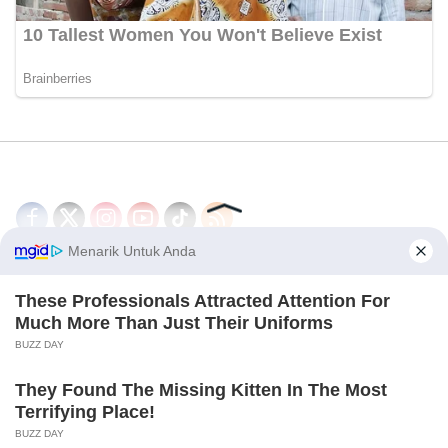
Disclaimer
Redaksi
Tentang Kami
PEDOMAN MEDIA SIBER
© 2026 - CakrawalaNews.co