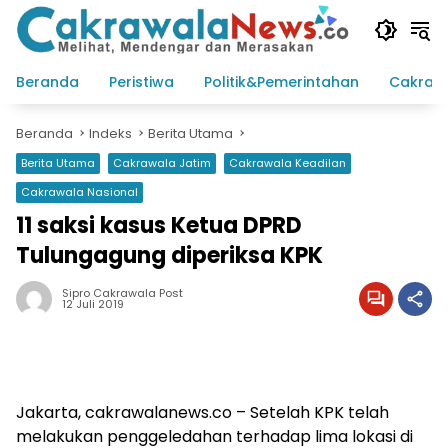
Langsung
ke
konten
Beranda
Peristiwa
Politik&Pemerintahan
Cakraw
Beranda
Indeks
Berita Utama
Berita Utama
Cakrawala Jatim
Cakrawala Keadilan
Cakrawala Nasional
11 saksi kasus Ketua DPRD
Tulungagung diperiksa KPK
Sipro Cakrawala Post
12 Juli 2019
Jakarta, cakrawalanews.co – Setelah KPK telah
melakukan penggeledahan terhadap lima lokasi di