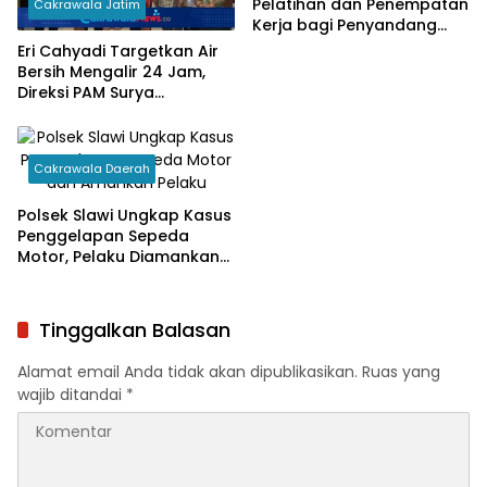
Pelatihan dan Penempatan
Cakrawala Jatim
Kerja bagi Penyandang
Disabilitas
Eri Cahyadi Targetkan Air
Bersih Mengalir 24 Jam,
Direksi PAM Surya
Sembada Diminta
Percepat Jaringan hingga
Kampung
Cakrawala Daerah
Polsek Slawi Ungkap Kasus
Penggelapan Sepeda
Motor, Pelaku Diamankan
Beserta Barang Bukti
Tinggalkan Balasan
Alamat email Anda tidak akan dipublikasikan.
Ruas yang
wajib ditandai
*