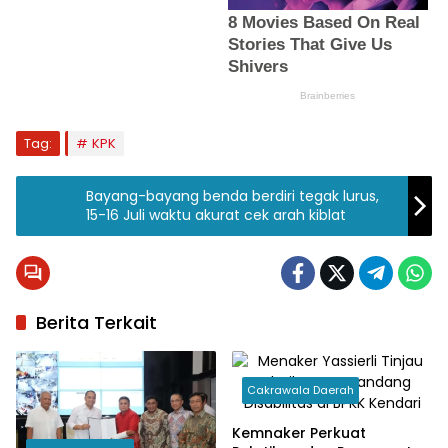
Tag:
KPK
Bayang-bayang benda berdiri tegak lurus,
15-16 Juli waktu akurat cek arah kiblat
Berita Terkait
Cakrawala Daerah
Kemnaker Perkuat