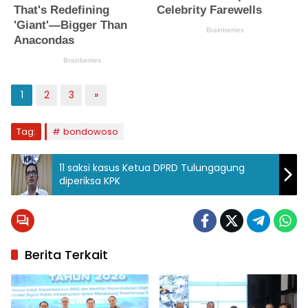
1
2
3
»
Tag:
bondowoso
11 saksi kasus Ketua DPRD Tulungagung
diperiksa KPK
Berita Terkait