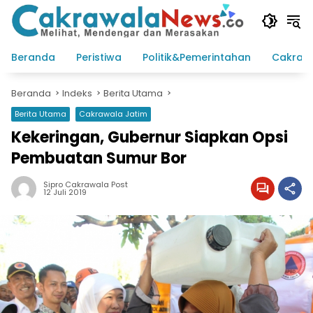
Langsung
ke
konten
Beranda
Peristiwa
Politik&Pemerintahan
Cakraw
Beranda
Indeks
Berita Utama
Berita Utama
Cakrawala Jatim
Kekeringan, Gubernur Siapkan Opsi
Pembuatan Sumur Bor
Sipro Cakrawala Post
12 Juli 2019