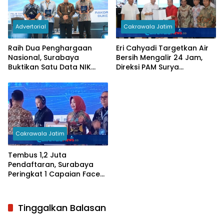
Advertorial
Cakrawala Jatim
Raih Dua Penghargaan
Eri Cahyadi Targetkan Air
Nasional, Surabaya
Bersih Mengalir 24 Jam,
Buktikan Satu Data NIK
Direksi PAM Surya
Pacu Pertumbuhan
Sembada Diminta
Ekonomi
Percepat Jaringan hingga
Kampung
Cakrawala Jatim
Tembus 1,2 Juta
Pendaftaran, Surabaya
Peringkat 1 Capaian Face
Recognition Perlinsos
Tinggalkan Balasan