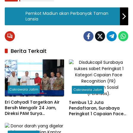
Pemkot Madiun akan Perbanyak Taman
Lansia
Berita Terkait
Cakrawala Jatim
Cakrawala Jatim
Eri Cahyadi Targetkan Air
Tembus 1,2 Juta
Bersih Mengalir 24 Jam,
Pendaftaran, Surabaya
Direksi PAM Surya
Peringkat 1 Capaian Face
Sembada Diminta
Recognition Perlinsos
Percepat Jaringan hingga
Kampung