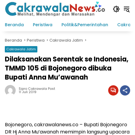
Langsung
ke
konten
Beranda
Peristiwa
Politik&Pemerintahan
Cakraw
Beranda
Peristiwa
Cakrawala Jatim
Cakrawala Jatim
Dilaksanakan Serentak se Indonesia,
TMMD 105 di Bojonegoro dibuka
Bupati Anna Mu’awanah
Sipro Cakrawala Post
11 Juli 2019
Bojonegoro, cakrawalanews.co – Bupati Bojonegoro
DR Hj Anna Mu’awanah memimpin langsung upacara