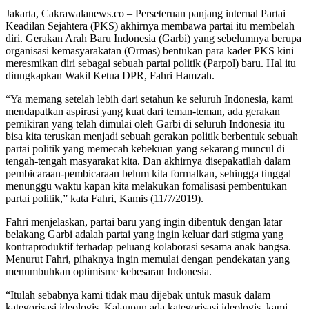
Jakarta, Cakrawalanews.co – Perseteruan panjang internal Partai
Keadilan Sejahtera (PKS) akhirnya membawa partai itu membelah
diri. Gerakan Arah Baru Indonesia (Garbi) yang sebelumnya berupa
organisasi kemasyarakatan (Ormas) bentukan para kader PKS kini
meresmikan diri sebagai sebuah partai politik (Parpol) baru. Hal itu
diungkapkan Wakil Ketua DPR, Fahri Hamzah.
“Ya memang setelah lebih dari setahun ke seluruh Indonesia, kami
mendapatkan aspirasi yang kuat dari teman-teman, ada gerakan
pemikiran yang telah dimulai oleh Garbi di seluruh Indonesia itu
bisa kita teruskan menjadi sebuah gerakan politik berbentuk sebuah
partai politik yang memecah kebekuan yang sekarang muncul di
tengah-tengah masyarakat kita. Dan akhirnya disepakatilah dalam
pembicaraan-pembicaraan belum kita formalkan, sehingga tinggal
menunggu waktu kapan kita melakukan fomalisasi pembentukan
partai politik,” kata Fahri, Kamis (11/7/2019).
Fahri menjelaskan, partai baru yang ingin dibentuk dengan latar
belakang Garbi adalah partai yang ingin keluar dari stigma yang
kontraproduktif terhadap peluang kolaborasi sesama anak bangsa.
Menurut Fahri, pihaknya ingin memulai dengan pendekatan yang
menumbuhkan optimisme kebesaran Indonesia.
“Itulah sebabnya kami tidak mau dijebak untuk masuk dalam
kategorisasi ideologis. Kalaupun ada kategorisasi ideologis, kami