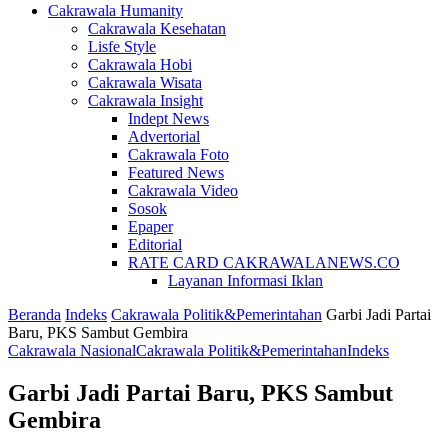
Cakrawala Humanity
Cakrawala Kesehatan
Lisfe Style
Cakrawala Hobi
Cakrawala Wisata
Cakrawala Insight
Indept News
Advertorial
Cakrawala Foto
Featured News
Cakrawala Video
Sosok
Epaper
Editorial
RATE CARD CAKRAWALANEWS.CO
Layanan Informasi Iklan
Beranda
Indeks
Cakrawala Politik&Pemerintahan
Garbi Jadi Partai
Baru, PKS Sambut Gembira
Cakrawala Nasional
Cakrawala Politik&Pemerintahan
Indeks
Garbi Jadi Partai Baru, PKS Sambut
Gembira