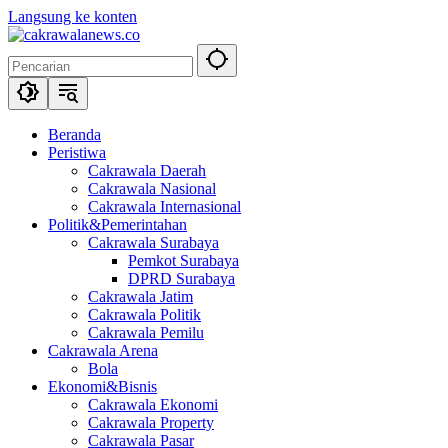
Langsung ke konten
Beranda
Peristiwa
Cakrawala Daerah
Cakrawala Nasional
Cakrawala Internasional
Politik&Pemerintahan
Cakrawala Surabaya
Pemkot Surabaya
DPRD Surabaya
Cakrawala Jatim
Cakrawala Politik
Cakrawala Pemilu
Cakrawala Arena
Bola
Ekonomi&Bisnis
Cakrawala Ekonomi
Cakrawala Property
Cakrawala Pasar