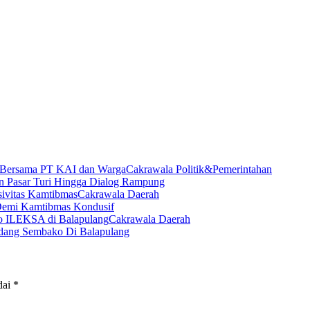
Cakrawala Politik&Pemerintahan
 Pasar Turi Hingga Dialog Rampung
Cakrawala Daerah
 Demi Kamtibmas Kondusif
Cakrawala Daerah
dang Sembako Di Balapulang
dai
*