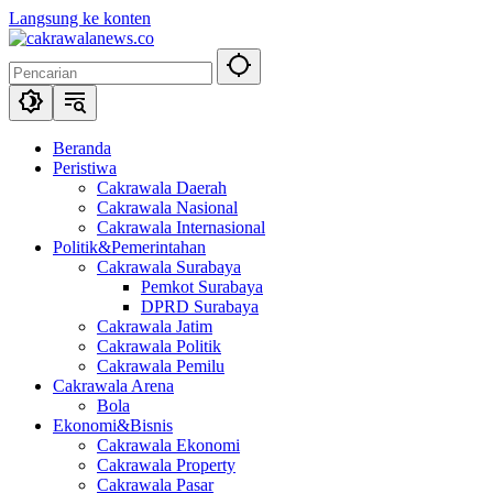
Langsung ke konten
Beranda
Peristiwa
Cakrawala Daerah
Cakrawala Nasional
Cakrawala Internasional
Politik&Pemerintahan
Cakrawala Surabaya
Pemkot Surabaya
DPRD Surabaya
Cakrawala Jatim
Cakrawala Politik
Cakrawala Pemilu
Cakrawala Arena
Bola
Ekonomi&Bisnis
Cakrawala Ekonomi
Cakrawala Property
Cakrawala Pasar