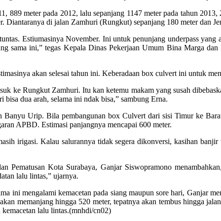
11, 889 meter pada 2012, lalu sepanjang 1147 meter pada tahun 2013
er. Diantaranya di jalan Zamhuri (Rungkut) sepanjang 180 meter dan 
 tuntas. Estiumasinya November. Ini untuk penunjang underpass yang 
ambung sama ini,” tegas Kepala Dinas Pekerjaan Umum Bina Marga d
masinya akan selesai tahun ini. Keberadaan box culvert ini untuk mengat
masuk ke Rungkut Zamhuri. Itu kan ketemu makam yang susah dibebask
ri bisa dua arah, selama ini ndak bisa,” sambung Erna.
Banyu Urip. Bila pembangunan box Culvert dari sisi Timur ke Barat s
aran APBD. Estimasi panjangnya mencapai 600 meter.
masih irigasi. Kalau salurannya tidak segera dikonversi, kasihan banji
an Pematusan Kota Surabaya, Ganjar Siswopramono menambahkan, p
tan lalu lintas,” ujarnya.
ama ini mengalami kemacetan pada siang maupun sore hari, Ganjar me
ni akan memanjang hingga 520 meter, tepatnya akan tembus hingga jala
kemacetan lalu lintas.(mnhdi/cn02)