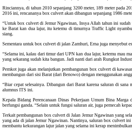
Rinciannya, di tahun 2010 sepanjang 3200 meter, 189 meter pada 20
2016 ini, rencananya box culvert akan dibangun sepanjang 1986 met
“Untuk box culvert di Jemur Ngawinan, Insya Allah tahun ini sudah
ke Barat kan dua lajur, itu ketemu di timurnya Traffic Light ny
siang.
Sementara untuk box culvert di jalan Zamhuri, Erna juga menyebut esti
“Selama ini, kalau dari timur dari UPN kan dua lajur, ketemu mau 
yang sekarang sudah kita bangun. Jadi nanti dari arah Rungkut Indust
Pemkot juga akan melanjutkan pembangunan box culvert di kawasan 
membangun dari sisi Barat (dari Benowo) dengan menggunakan angg
“Biar cepat selesainya. Dibangun dari Barat karena saluran di sana 
alumnus ITS ini.
Kepala Bidang Perencanaan Dinas Pekerjaan Umum Bina Marga d
berfungsi ganda. “Selain untuk fungsi saluran air, juga pemecah kepada
Terkait pembangunan box culvert di Jalan Jemur Ngawinan yang sel
yang ada di jalan Jemur Ngawinan. Nantinya, saluran box culvert i
membantu kekurangan lajur jalan yang selama ini kerap menimbulkan 