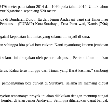
, 2476 meter pada tahun 2014 dan 1076 pada tahun 2015. Untuk tahun
Jemur Ngawinan sepanjang 520 meter.
ada di Bundaran Dolog. Itu dari Jemur Andayani yang sisi Timur mau
an Pematusan (PUBMP) Kota Surabaya, Erna Purnawati, Kamis (7/04)
asi kepadatan lalu lintas yang selama ini terjadi di sana.
an sehingga kita pakai box culvert. Nanti nyambung ketemu jembatan
elama ini dikerjakan oleh pemerintah pusat, Pemkot tahun ini akan
r terus. Kalau terus nunggu dari Timur, yang Barat kasihan,” sambung
embangunan box culvert di Surabaya, selama ini memang dibuat
nyebut rencananya proyek ini akan dilakukan dengan menutup sungai
n kembar di jalan Jemur Andayani. Sehingga diharapkan dapat banyak