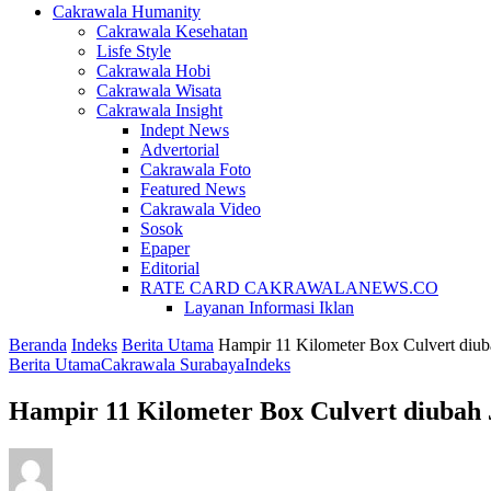
Cakrawala Humanity
Cakrawala Kesehatan
Lisfe Style
Cakrawala Hobi
Cakrawala Wisata
Cakrawala Insight
Indept News
Advertorial
Cakrawala Foto
Featured News
Cakrawala Video
Sosok
Epaper
Editorial
RATE CARD CAKRAWALANEWS.CO
Layanan Informasi Iklan
Beranda
Indeks
Berita Utama
Hampir 11 Kilometer Box Culvert diuba
Berita Utama
Cakrawala Surabaya
Indeks
Hampir 11 Kilometer Box Culvert diubah 