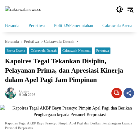
Langsung
ke
konten
Beranda
Peristiwa
Politik&Pemerintahan
Cakrawala Arena
Beranda
Peristiwa
Cakrawala Daerah
Berita Utama
Cakrawala Daerah
Cakrawala Nasional
Peristiwa
Kapolres Tegal Tekankan Disiplin,
Pelayanan Prima, dan Apresiasi Kinerja
dalam Apel Pagi Jam Pimpinan
Gustav
9 Juli 2026
Kapolres Tegal AKBP Bayu Prasetyo Pimpin Apel Pagi dan Berikan Penghargaan kepada
Personel Berprestasi