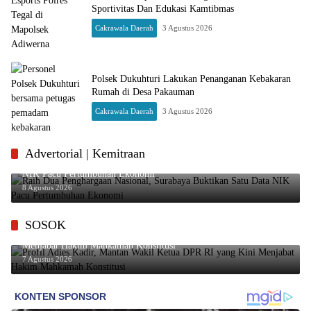
Sportivitas Dan Edukasi Kamtibmas
Cakrawala Daerah
3 Agustus 2026
Polsek Dukuhturi Lakukan Penanganan Kebakaran
Rumah di Desa Pakauman
Cakrawala Daerah
3 Agustus 2026
Advertorial | Kemitraan
Raih Dua Penghargaan Nasional, Surabaya Buktikan Satu Data
NIK Pacu Pertumbuhan Ekonomi
8 Agustus 2026
SOSOK
Profil Adies Kadir, Mantan Wakil Ketua DPR RI yang Kini
Menjabat Hakim Mahkamah Konstitusi
7 Agustus 2026