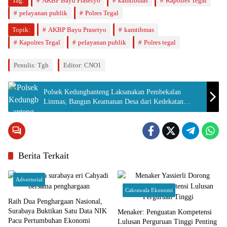
Tag:
AKBP Bayu Prasetyo
kamtibmas
Kapolres Tegal
pelayanan publik
Polres Tegal
Topik:
AKBP Bayu Prasetyo
kamtibmas
Kapolres Tegal
pelayanan publik
Polres tegal
Penulis: Tgh
Editor: CNO1
Polsek Kedungbanteng Laksanakan Pembekalan
Linmas, Bangun Keamanan Desa dari Kedekatan
dengan Warga
Berita Terkait
Advertorial
Cakrawala Ekonomi
Raih Dua Penghargaan Nasional,
Surabaya Buktikan Satu Data NIK
Menaker: Penguatan Kompetensi
Pacu Pertumbuhan Ekonomi
Lulusan Perguruan Tinggi Penting