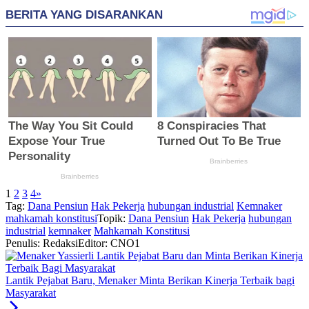
1
2
3
4
»
Tag:
Dana Pensiun
Hak Pekerja
hubungan industrial
Kemnaker
mahkamah konstitusi
Topik:
Dana Pensiun
Hak Pekerja
hubungan
industrial
kemnaker
Mahkamah Konstitusi
Penulis: Redaksi
Editor: CNO1
Lantik Pejabat Baru, Menaker Minta Berikan Kinerja Terbaik bagi
Masyarakat