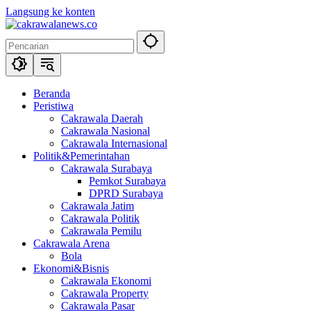
Langsung ke konten
Beranda
Peristiwa
Cakrawala Daerah
Cakrawala Nasional
Cakrawala Internasional
Politik&Pemerintahan
Cakrawala Surabaya
Pemkot Surabaya
DPRD Surabaya
Cakrawala Jatim
Cakrawala Politik
Cakrawala Pemilu
Cakrawala Arena
Bola
Ekonomi&Bisnis
Cakrawala Ekonomi
Cakrawala Property
Cakrawala Pasar