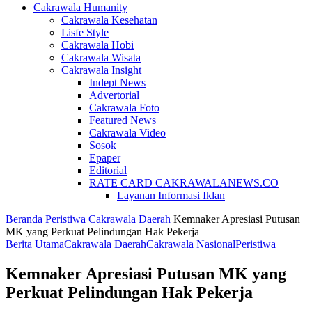
Cakrawala Humanity
Cakrawala Kesehatan
Lisfe Style
Cakrawala Hobi
Cakrawala Wisata
Cakrawala Insight
Indept News
Advertorial
Cakrawala Foto
Featured News
Cakrawala Video
Sosok
Epaper
Editorial
RATE CARD CAKRAWALANEWS.CO
Layanan Informasi Iklan
Beranda
Peristiwa
Cakrawala Daerah
Kemnaker Apresiasi Putusan
MK yang Perkuat Pelindungan Hak Pekerja
Berita Utama
Cakrawala Daerah
Cakrawala Nasional
Peristiwa
Kemnaker Apresiasi Putusan MK yang
Perkuat Pelindungan Hak Pekerja