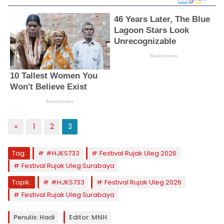
«
1
2
3
Tag:
#HJKS733
Festival Rujak Uleg 2026
Festival Rujak Uleg Surabaya
Topik:
#HJKS733
Festival Rujak Uleg 2026
Festival Rujak Uleg Surabaya
Penulis: Hadi
Editor: MNH