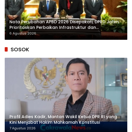
Nota Perubahan APBD 2026 Disepakati, DPRD Jatim
Prioritaskan Perbaikan Infrastruktur dan
Penyelesaian TPG
6 Agustus 2026
SOSOK
Profil Adies Kadir, Mantan Wakil Ketua DPR RI yang
Kini Menjabat Hakim Mahkamah Konstitusi
7 Agustus 2026