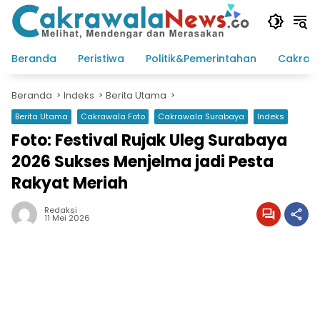
Langsung
ke
konten
Beranda
Peristiwa
Politik&Pemerintahan
Cakraw
Beranda
Indeks
Berita Utama
Berita Utama
Cakrawala Foto
Cakrawala Surabaya
Indeks
Foto: Festival Rujak Uleg Surabaya
2026 Sukses Menjelma jadi Pesta
Rakyat Meriah
Redaksi
11 Mei 2026