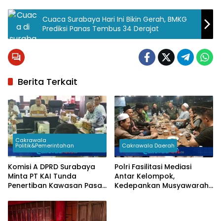
Cuaca Surabaya Hari Ini Bikin Gerah, BMKG
Prediksi Panas Tembus 34 Derajat
Berita Terkait
Cakrawala
Politik&Pemerintahan
Cakrawala Daerah
Komisi A DPRD Surabaya
Polri Fasilitasi Mediasi
Minta PT KAI Tunda
Antar Kelompok,
Penertiban Kawasan Pasar
Kedepankan Musyawarah
Turi Hingga Dialog
Demi Kamtibmas Kondusif
Rampung