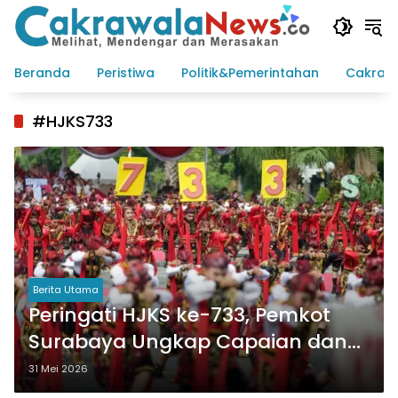
Langsung
ke
konten
Beranda
Peristiwa
Politik&Pemerintahan
Cakraw
#HJKS733
Berita Utama
Peringati HJKS ke-733, Pemkot
Surabaya Ungkap Capaian dan
Agenda Pembangunan
31 Mei 2026