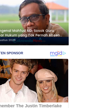
genal Mahfud MD, Sosok Guru
ar Hukum yang Tak Pernah Absen
ngawal Isu Bangsa
gustus 2026