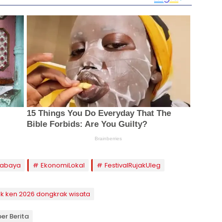
rabaya
EkonomiLokal
FestivalRujakUleg
k ken 2026 dongkrak wisata
er Berita