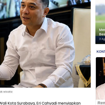
Men
Bes
Me
3 A
ak wisata
ali Kota Surabaya, Eri Cahyadi menyiapkan