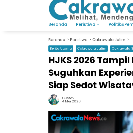
Langsung
ke
konten
Beranda
Peristiwa
Politik&Pe
Beranda
Peristiwa
Cakrawala Jatim
Berita Utama
Cakrawala Jatim
Cakrawala 
HJKS 2026 Tampil 
Suguhkan Experi
Siap Sedot Wisat
Gustav
4 Mei 2026