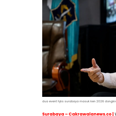
dua event hjks surabaya masuk ken 2026 dongkr
Surabaya – Cakrawalanews.co |
W