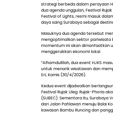
strategi berbeda dalam perayaan Har
dua agenda unggulan, Festival Rujak
Festival of Lights, resmi masuk da
daya saing Surabaya sebagai destina
Masuknya dua agenda tersebut menj
mengoptimalkan sektor pariwisata b
momentum ini akan dimanfaatkan un
menggerakkan ekonomi lokal.
“Alhamdulillah, dua event HJKS masu
untuk menarik wisatawan dan memper
Eri, Kamis (30/4/2026).
Kedua event dijadwalkan berlangsu
Festival Rujak Uleg: Rujak-Phoria ak
(SUBEC). Sementara itu, Surabaya V
dari Jalan Pahlawan menuju Balai K
kawasan Bambu Runcing dan panggu