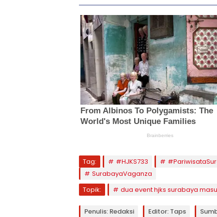
Tag:
#HJKS733
#PariwisataSu
SurabayaVaganza
Topik:
dua event hjks surabaya masu
Penulis: Redaksi
Editor: Taps
Sumb