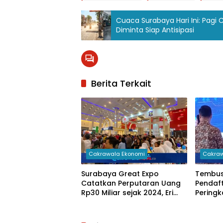
Cuaca Surabaya Hari Ini: Pagi
Diminta Siap Antisipasi
Berita Terkait
Cakrawala Ekonomi
Cakraw
Surabaya Great Expo
Tembus 
Catatkan Perputaran Uang
Pendaf
Rp30 Miliar sejak 2024, Eri
Peringk
Cahyadi Minta Pameran
Recogni
Rutin