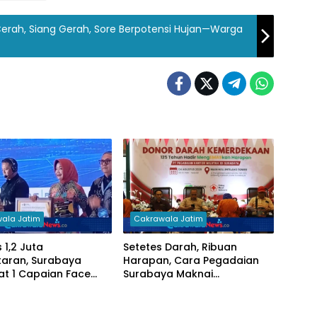
 Cerah, Siang Gerah, Sore Berpotensi Hujan—Warga
ala Jatim
Cakrawala Jatim
1,2 Juta
Setetes Darah, Ribuan
taran, Surabaya
Harapan, Cara Pegadaian
at 1 Capaian Face
Surabaya Maknai
tion Perlinsos
Kemerdekaan