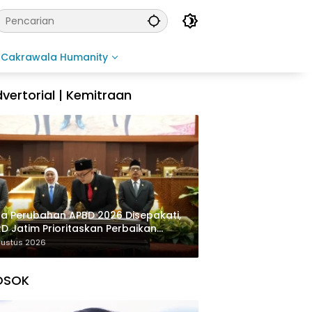
Cakrawala Humanity
vertorial | Kemitraan
a Perubahan APBD 2026 Disepakati,
D Jatim Prioritaskan Perbaikan
rastruktur dan Penyelesaian TPG
gustus 2026
OSOK