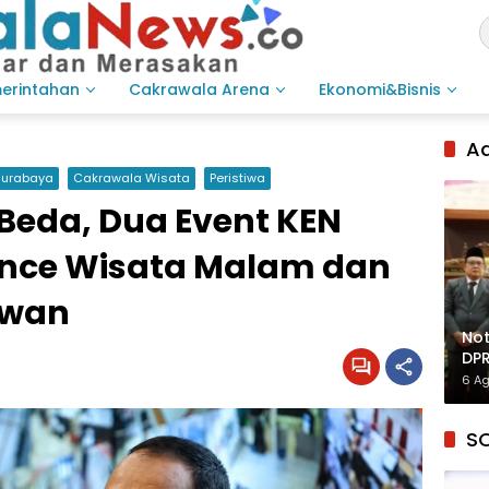
merintahan
Cakrawala Arena
Ekonomi&Bisnis
Ad
Surabaya
Cakrawala Wisata
Peristiwa
Beda, Dua Event KEN
ence Wisata Malam dan
awan
Not
DPR
Inf
6 A
S