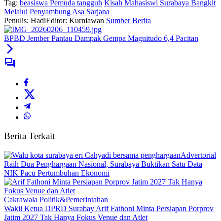
Tag:
beasiswa Pemuda tangguh
Kisah Mahasiswi Surabaya Bangkit
Melalui
Penyambung Asa Sarjana
Penulis: Hadi
Editor: Kurniawan
Sumber Berita
BPBD Jember Pantau Dampak Gempa Magnitudo 6,4 Pacitan
Berita Terkait
Advertorial
Raih Dua Penghargaan Nasional, Surabaya Buktikan Satu Data
NIK Pacu Pertumbuhan Ekonomi
Cakrawala Politik&Pemerintahan
Wakil Ketua DPRD Surabay Arif Fathoni Minta Persiapan Porprov
Jatim 2027 Tak Hanya Fokus Venue dan Atlet