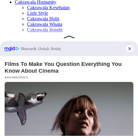
Cakrawala Humanity
Cakrawala Kesehatan
Lisfe Style
Cakrawala Hobi
Cakrawala Wisata
Cakrawala Insight
×