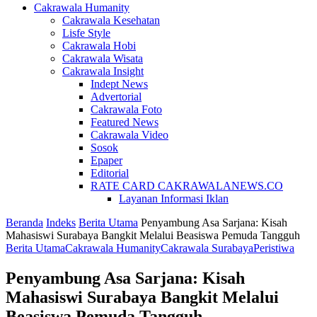
Cakrawala Humanity
Cakrawala Kesehatan
Lisfe Style
Cakrawala Hobi
Cakrawala Wisata
Cakrawala Insight
Indept News
Advertorial
Cakrawala Foto
Featured News
Cakrawala Video
Sosok
Epaper
Editorial
RATE CARD CAKRAWALANEWS.CO
Layanan Informasi Iklan
Beranda
Indeks
Berita Utama
Penyambung Asa Sarjana: Kisah
Mahasiswi Surabaya Bangkit Melalui Beasiswa Pemuda Tangguh
Berita Utama
Cakrawala Humanity
Cakrawala Surabaya
Peristiwa
Penyambung Asa Sarjana: Kisah
Mahasiswi Surabaya Bangkit Melalui
Beasiswa Pemuda Tangguh