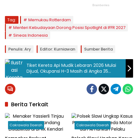
Tag:
Memukau Rotterdam
Menteri Kebudayaan Dorong Posisi Spotlight di IFFR 2027
Sineas Indonesia
Penulis: Ary
Editor: Kurniawan
Sumber Berita
Tiket Kereta Api Mudik Lebaran 2026 Mulai
Dijual, Okupansi H-3 Masih di Angka 35
Persen
Berita Terkait
Cakrawala Daerah
Cakrawala Daerah