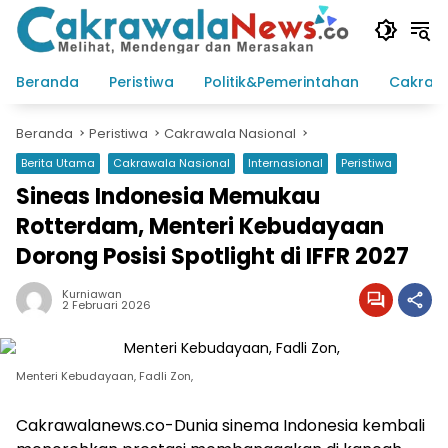
Langsung
ke
konten
Beranda
Peristiwa
Politik&Pemerintahan
Cakraw
Beranda
Peristiwa
Cakrawala Nasional
Berita Utama
Cakrawala Nasional
Internasional
Peristiwa
Sineas Indonesia Memukau
Rotterdam, Menteri Kebudayaan
Dorong Posisi Spotlight di IFFR 2027
Kurniawan
2 Februari 2026
Menteri Kebudayaan, Fadli Zon,
Cakrawalanews.co-Dunia sinema Indonesia kembali