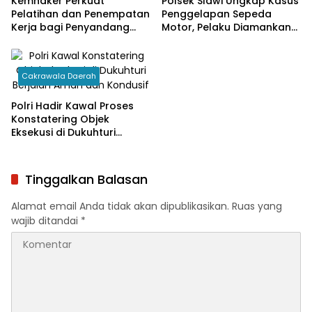
Kemnaker Perkuat
Polsek Slawi Ungkap Kasus
Pelatihan dan Penempatan
Penggelapan Sepeda
Kerja bagi Penyandang
Motor, Pelaku Diamankan
Disabilitas
Beserta Barang Bukti
Cakrawala Daerah
Polri Hadir Kawal Proses
Konstatering Objek
Eksekusi di Dukuhturi
Secara Profesional
Tinggalkan Balasan
Alamat email Anda tidak akan dipublikasikan.
Ruas yang
wajib ditandai
*