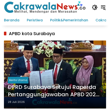
Langsung
ke
konten
Beranda
Peristiwa
Politik&Pemerintahan
Cakraw
APBD kota Surabaya
Berita Utama
DPRD Surabaya Setujui Raperda
Pertanggungjawaban APBD 2025
Jadi Perda
28 Juli 2026