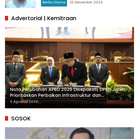
Berita Utama
25 Desember 2024
Advertorial | Kemitraan
Nota Perubahan APBD 2026 Disepakati, DPRD Jatim
Prioritaskan Perbaikan Infrastruktur dan
Penyelesaian TPG
6 Agustus 2026
SOSOK