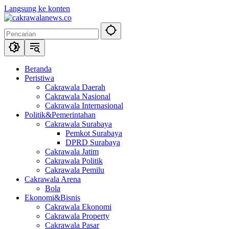
Langsung ke konten
Beranda
Peristiwa
Cakrawala Daerah
Cakrawala Nasional
Cakrawala Internasional
Politik&Pemerintahan
Cakrawala Surabaya
Pemkot Surabaya
DPRD Surabaya
Cakrawala Jatim
Cakrawala Politik
Cakrawala Pemilu
Cakrawala Arena
Bola
Ekonomi&Bisnis
Cakrawala Ekonomi
Cakrawala Property
Cakrawala Pasar