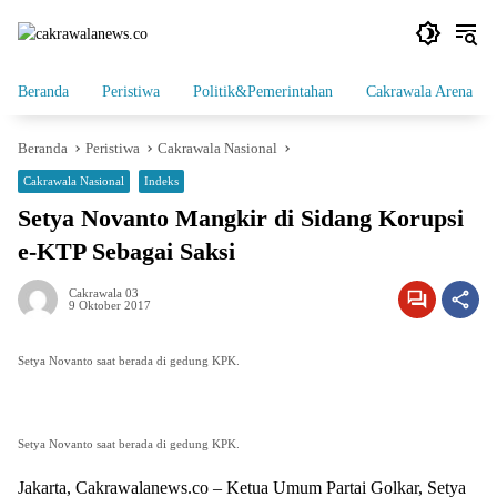
Langsung
ke
konten
Beranda
Peristiwa
Politik&Pemerintahan
Cakrawala Arena
Beranda
Peristiwa
Cakrawala Nasional
Cakrawala Nasional
Indeks
Setya Novanto Mangkir di Sidang Korupsi
e-KTP Sebagai Saksi
Cakrawala 03
9 Oktober 2017
Setya Novanto saat berada di gedung KPK.
Setya Novanto saat berada di gedung KPK.
Jakarta, Cakrawalanews.co – Ketua Umum Partai Golkar, Setya